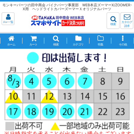
モンキーパーツの田中商会 バイクパーツ事業部 WEB本店ズーマーX/ZOOMER-
X用 ヘッドライトカバーズーマーＸオリジナルパーツ
ﾒﾆｭｰ一覧
カタログ
検索
請求
ホーム
カート
検索
カテゴリ
特集
その他