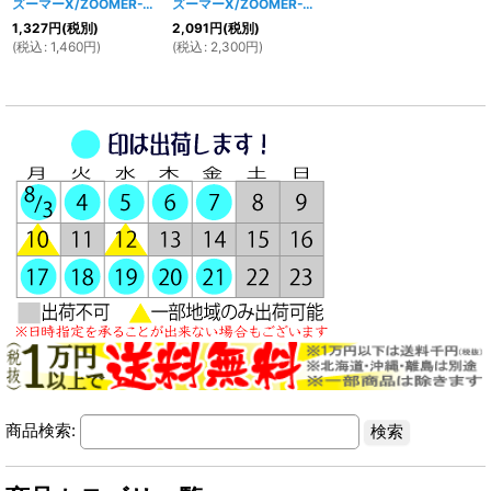
ズーマーX/ZOOMER-X用 ウインカーカバー
[
988w
ズーマーX/ZOOMER-X用 ヘッドライトカバー＆ウィンカーカバーセット
]
1,327
円
(税別)
2,091
円
(税別)
(
税込
:
1,460
円
)
(
税込
:
2,300
円
)
商品検索: