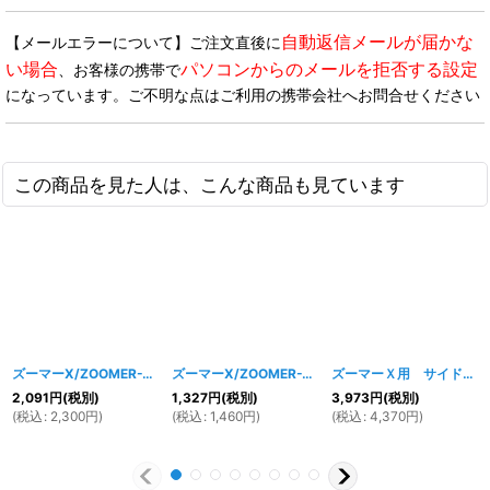
自動返信メールが届かな
【メールエラーについて】ご注文直後に
い場合
パソコンからのメールを拒否する設定
、お客様の携帯で
になっています。ご不明な点はご利用の携帯会社へお問合せください
この商品を見た人は、こんな商品も見ています
ズーマーX/ZOOMER-X用 ヘッドライトカバー＆ウィンカーカバーセット
ズーマーX/ZOOMER-X用 ウインカーカバー
[
988w
[
98
ズーマーＸ用 サイドカバー / カーボンカラー
2,091
円
(税別)
1,327
円
(税別)
3,973
円
(税別)
(
税込
:
2,300
円
)
(
税込
:
1,460
円
)
(
税込
:
4,370
円
)