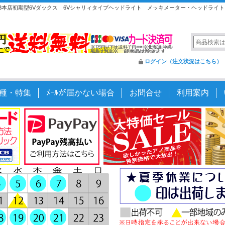
B本店初期型6Vダックス 6Vシャリィタイプヘッドライト メッキメーター・ヘッドライ
ログイン（注文状況はこちら）
種・特集
ﾒｰﾙが届かない場合
お問合せ
利用案内