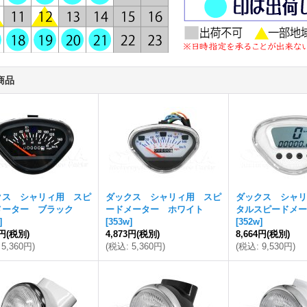
商品
クス シャリィ用 スピ
ダックス シャリィ用 スピ
ダックス シャリ
メーター ブラック
ードメーター ホワイト
タルスピードメー
]
[
353w
]
[
352w
]
3円
(税別)
4,873円
(税別)
8,664円
(税別)
5,360円
)
(
税込
:
5,360円
)
(
税込
:
9,530円
)