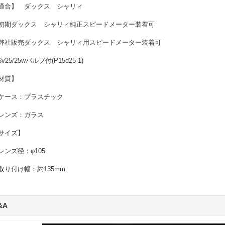
適合】 ダックス シャリィ
初期ダックス シャリィ純正スピードメーター装着可
弊社販売ダックス シャリィ用スピードメーター装着可
v25/25wバルブ付(P15d25-1)
材質】
ケース：プラスチック
レンズ：ガラス
サイズ】
レンズ径：φ105
取り付け幅：約135mm
&A