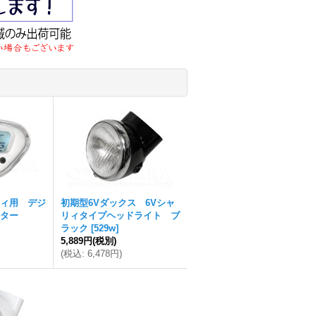
ィ用 デジ
初期型6Vダックス 6Vシャ
ター
リィタイプヘッドライト ブ
ラック
[
529w
]
5,889円
(税別)
(
税込
:
6,478円
)