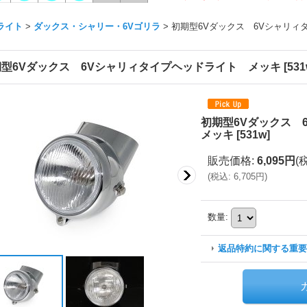
ライト
>
ダックス・シャリー・6Vゴリラ
>
初期型6Vダックス 6Vシャリィ
期型6Vダックス 6Vシャリィタイプヘッドライト メッキ
[
53
初期型6Vダックス
メッキ
[
531w
]
販売価格
:
6,095円
(
(
税込
:
6,705円
)
数量
:
返品特約に関する重要