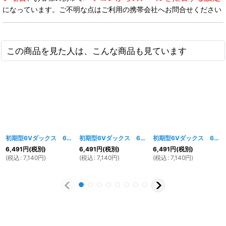
になっています。ご不明な点はご利用の携帯会社へお問合せください
この商品を見た人は、こんな商品も見ています
初期型6Vダックス 6Vシャリィタイプヘッドライト ブラック・ブルー
初期型6Vダックス 6Vシャリィタイプヘッドライト ブラック・イエロー
[
1224
初期型6Vダックス 6Vシャリィタイプヘッドライト ブラック・ピンク
6,491
円
(税別)
6,491
円
(税別)
6,491
円
(税別)
(
税込
:
7,140
円
)
(
税込
:
7,140
円
)
(
税込
:
7,140
円
)