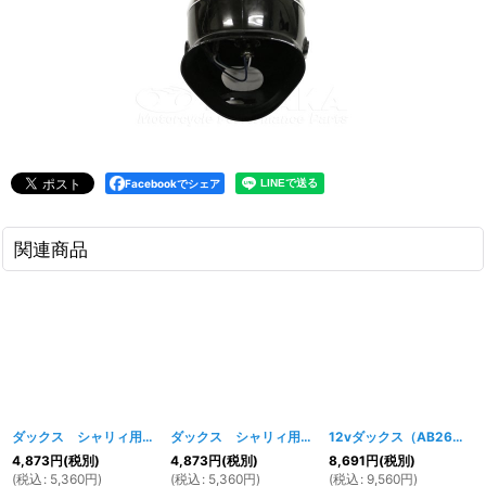
Facebookでシェア
関連商品
ダックス シャリィ用 スピードメーター ブラック
ダックス シャリィ用 スピードメーター ホワイト
[
354w
]
12vダックス（AB26）シャリータイプ ヘッドライト＆スピードメーターセット ブラック
4,873
円
(税別)
4,873
円
(税別)
8,691
円
(税別)
(
税込
:
5,360
円
)
(
税込
:
5,360
円
)
(
税込
:
9,560
円
)