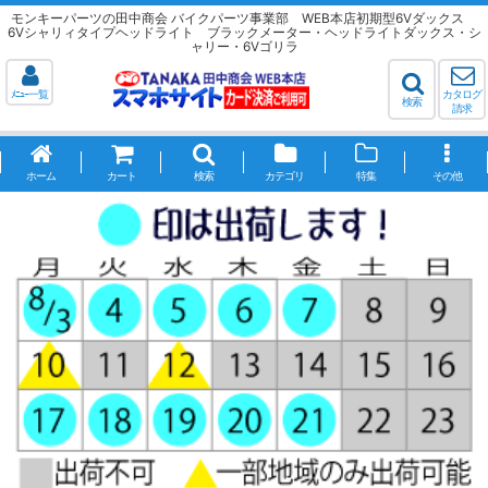
モンキーパーツの田中商会 バイクパーツ事業部 WEB本店初期型6Vダックス
6Vシャリィタイプヘッドライト ブラックメーター・ヘッドライトダックス・シ
ャリー・6Vゴリラ
ﾒﾆｭｰ一覧
カタログ
検索
請求
ホーム
カート
検索
カテゴリ
特集
その他