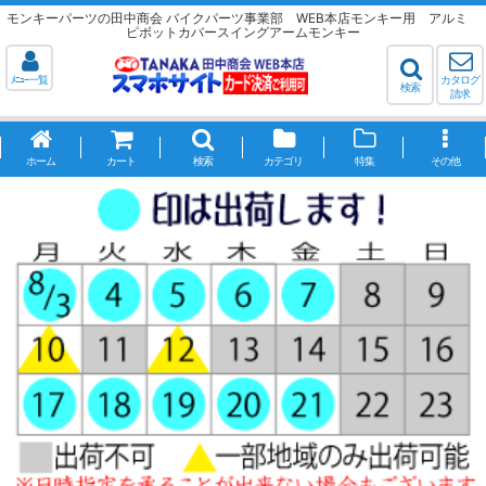
モンキーパーツの田中商会 バイクパーツ事業部 WEB本店モンキー用 アルミ
ピボットカバースイングアームモンキー
ﾒﾆｭｰ一覧
カタログ
検索
請求
ホーム
カート
検索
カテゴリ
特集
その他