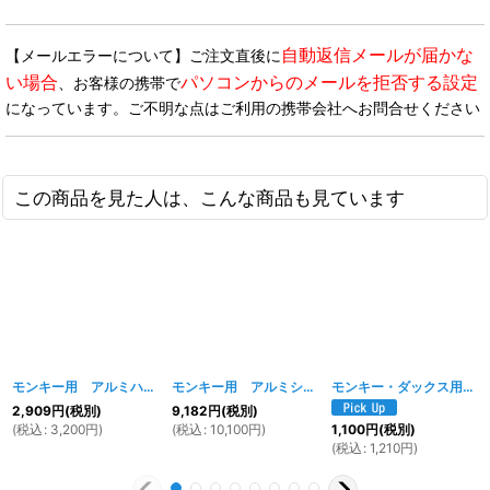
自動返信メールが届かな
【メールエラーについて】ご注文直後に
い場合
パソコンからのメールを拒否する設定
、お客様の携帯で
になっています。ご不明な点はご利用の携帯会社へお問合せください
この商品を見た人は、こんな商品も見ています
モンキー用 アルミハンドルブレース
[
385ｗ
]
モンキー用 アルミショートサブフレーム
[
544w
モンキー・ダックス用 アルミタペットカバー
]
2,909
円
(税別)
9,182
円
(税別)
(
税込
:
3,200
円
)
(
税込
:
10,100
円
)
1,100
円
(税別)
(
税込
:
1,210
円
)