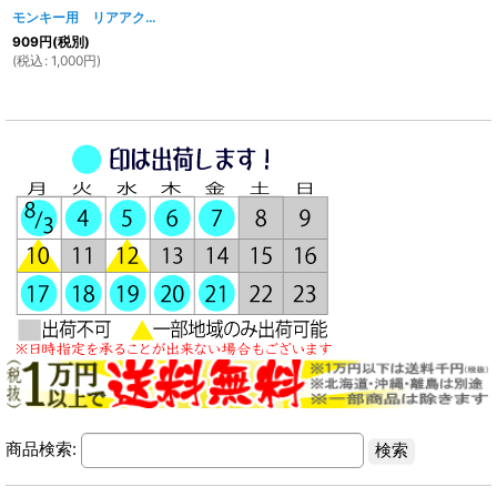
モンキー用 リアアクスルシャフト
[
527w
]
909
円
(税別)
(
税込
:
1,000
円
)
商品検索: