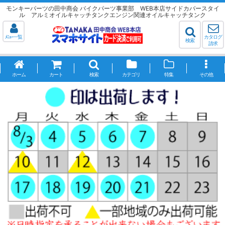
モンキーパーツの田中商会 バイクパーツ事業部 WEB本店サイドカバースタイ
ル アルミオイルキャッチタンクエンジン関連オイルキャッチタンク
ﾒﾆｭｰ一覧
カタログ
検索
請求
ホーム
カート
検索
カテゴリ
特集
その他