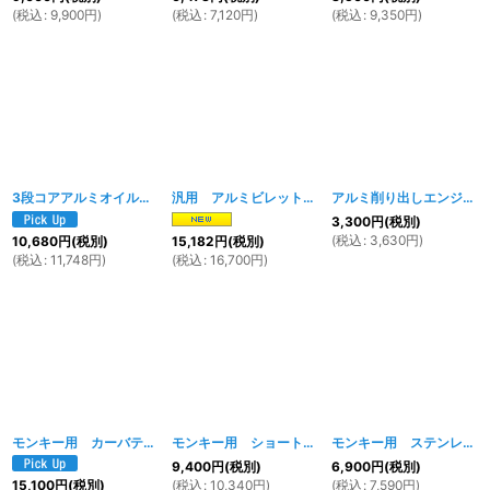
(
税込
:
9,900
円
)
(
税込
:
7,120
円
)
(
税込
:
9,350
円
)
3段コアアルミオイルクーラー
[
024w
]
汎用 アルミビレットオイルクーラーキット（ホース２本付）
アルミ削り出しエンジンシリンダーヘッドカバー
3,300
円
(税別)
(
税込
:
3,630
円
)
10,680
円
(税別)
15,182
円
(税別)
(
税込
:
11,748
円
)
(
税込
:
16,700
円
)
モンキー用 カーバティス(バナナ）マフラー
[
993w
モンキー用 ショートマフラー メッキ
]
[
1182W
]
モンキー用 ステンレスマフラー
9,400
円
(税別)
6,900
円
(税別)
(
税込
:
10,340
円
)
(
税込
:
7,590
円
)
15,100
円
(税別)