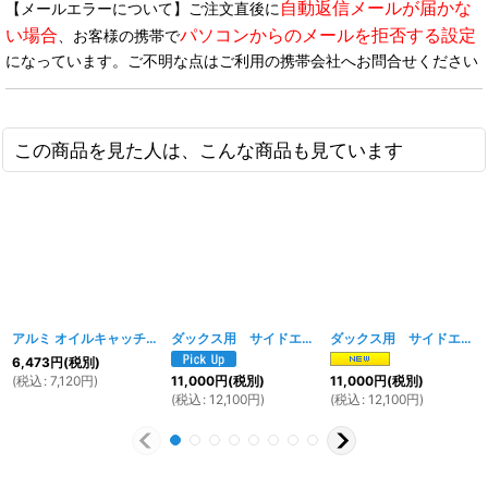
自動返信メールが届かな
【メールエラーについて】ご注文直後に
い場合
パソコンからのメールを拒否する設定
、お客様の携帯で
になっています。ご不明な点はご利用の携帯会社へお問合せください
この商品を見た人は、こんな商品も見ています
アルミ オイルキャッチタンク
[
037w
]
ダックス用 サイドエンブレム（ロゴ）スタイル オイルキャッチタンク シルバー
ダックス用 サイドエンブレム（ロゴ）スタイル オイルキャッチタンク ブラック
6,473
円
(税別)
(
税込
:
7,120
円
)
11,000
円
(税別)
11,000
円
(税別)
(
税込
:
12,100
円
)
(
税込
:
12,100
円
)