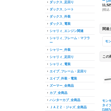
ー
[
2
ダックス_足回り
11,5
ダックス_シート
(
税込
:
ダックス_外装
ダックス_電装
関連
シャリィ_エンジン関連
シャリィ_フレーム・マフラ
モ
ー
シャリー_外装
この
シャリィ_足回り
シャリィ_電装
エイプ_フレーム・足回り
エイプ_外装・電装
ズーマー_全商品
カブ_全商品
ハンターカブ_全商品
モンキ
タイ
ＪＡＺＺ・ジャズ_全商品
[
1887