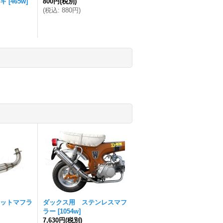
キ
[
465w
]
800円
(税別)
(
税込
:
880円
)
ットマフラ
ダックス用 ステンレスマフ
ラー
[
1054w
]
7,630円
(税別)