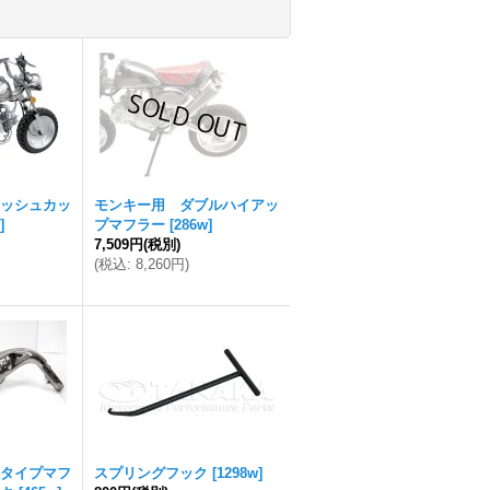
ッシュカッ
モンキー用 ダブルハイアッ
]
プマフラー
[
286w
]
7,509円
(税別)
(
税込
:
8,260円
)
タイプマフ
スプリングフック
[
1298w
]