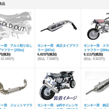
商品
キー用 アルミ削り出し
モンキー用 純正タイプマフ
モンキー用 スラ
プマフラー
[
292w
]
ラー
[
287w
]
トマフラー
[
284w
0円
(税別)
6,825円
(税別)
8,111円
(税別)
10,340円
)
(
税込
:
7,508円
)
(
税込
:
8,922円
)
キー用 ジェットマフラ
モンキー用 φ85サイレンサ
モンキー用 純正