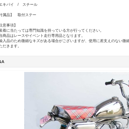
エキパイ / スチール
付属品】 取付ステー
注意事項】
装着に当たっては専門知識を持っている方が行ってください。
当商品はレースやイベント走行専用品となります。
輸入品のため微細なキズがある場合がございますが、使用に差支えのない微
ただきます。
&A