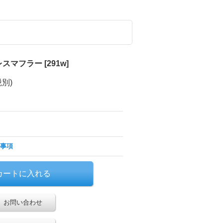
レスマフラー
[
291w
]
税別)
事項
お問い合わせ