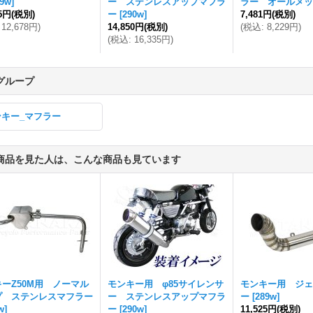
89w
]
ー ステンレスアップマフラ
ラー オールメッ
25円
(税別)
ー
[
290w
]
7,481円
(税別)
12,678円
)
14,850円
(税別)
(
税込
:
8,229円
)
(
税込
:
16,335円
)
グループ
ンキー_マフラー
商品を見た人は、こんな商品も見ています
ーZ50M用 ノーマル
モンキー用 φ85サイレンサ
モンキー用 ジェ
プ ステンレスマフラー
ー ステンレスアップマフラ
ー
[
289w
]
w
]
ー
[
290w
]
11,525円
(税別)