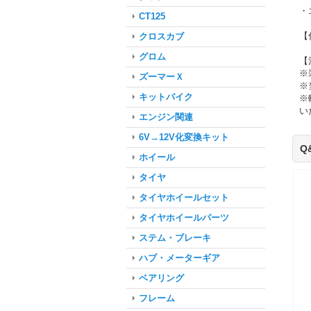
・
CT125
【
クロスカブ
グロム
【
※
ズーマーＸ
※
キットバイク
※
い
エンジン関連
6V→12V化変換キット
Q
ホイール
タイヤ
タイヤホイールセット
タイヤホイールパーツ
ステム・ブレーキ
ハブ・メーターギア
ベアリング
フレーム