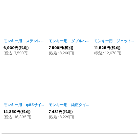
モンキー用 ステンレスマフラー
[
291w
]
モンキー用 ダブルハイアップマフラー
[
286w
]
モンキー用 ジェットマフラー
6,900
円
(税別)
7,509
円
(税別)
11,525
円
(税別)
(
税込
:
7,590
円
)
(
税込
:
8,260
円
)
(
税込
:
12,678
円
)
モンキー用 φ85サイレンサー ステンレスアップマフラー
モンキー用 純正タイプマフラー オールメッキ
[
290w
]
[
46
14,850
円
(税別)
7,481
円
(税別)
(
税込
:
16,335
円
)
(
税込
:
8,229
円
)