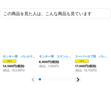
この商品を見た人は、こんな商品も見ています
モンキー用 バレルマフラー TYPE-Ｂ
[
1970w
]
モンキー用 ステンレスマフラー
[
291w
]
スーパーカブ用 バレル（キャプトン）マフラー
6,900
円
(税別)
(
税込
:
7,590
円
)
14,580
円
(税別)
17,000
円
(税別)
(
税込
:
16,038
円
)
(
税込
:
18,700
円
)