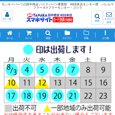
モンキーパーツの田中商会 バイクパーツ事業部 WEB本店モンキー用 バレルマ
フラー Aマフラーモンキー・ゴリラ
ﾒﾆｭｰ一覧
カタログ
検索
請求
ホーム
カート
検索
カテゴリ
特集
その他