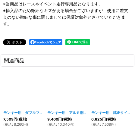
※当商品はレースやイベント走行専用品となります。
※輸入品のため微細なキズがある場合がございますが、使用に差支
えのない微細な傷に関しましては保証対象外とさせていただきま
す。
Facebookでシェア
関連商品
モンキー用 ダブルマフラー
[
285w
]
モンキー用 アルミ削り出しアップマフラー
[
292w
モンキー用 純正タイプマフラー
]
7,509
円
(税別)
9,400
円
(税別)
6,825
円
(税別)
(
税込
:
8,260
円
)
(
税込
:
10,340
円
)
(
税込
:
7,508
円
)