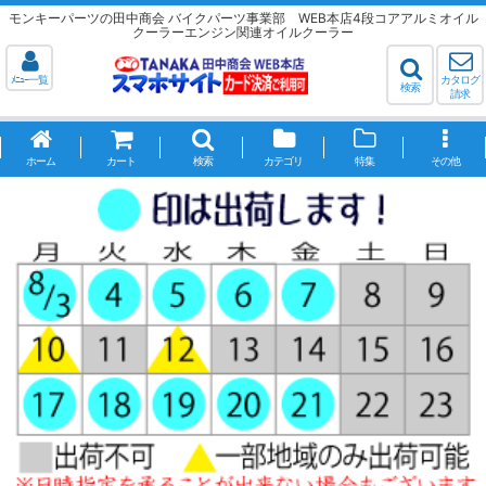
モンキーパーツの田中商会 バイクパーツ事業部 WEB本店4段コアアルミオイル
クーラーエンジン関連オイルクーラー
ﾒﾆｭｰ一覧
カタログ
検索
請求
ホーム
カート
検索
カテゴリ
特集
その他