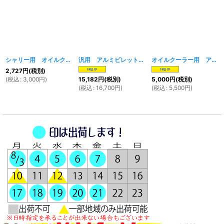
シャリー用 オイルクーラーステー
[
832w
]
汎用 アルミビレットオイルクーラーキット（ホース２本付）
オイルクーラー用 アルミビレットオイル取出しユニット＆バンジョーボルトセット
2,727
円
(税別)
(
税込
:
3,000
円
)
15,182
円
(税別)
5,000
円
(税別)
(
税込
:
16,700
円
)
(
税込
:
5,500
円
)