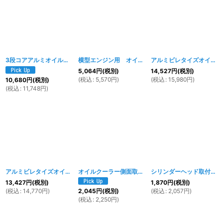
3段コアアルミオイルクーラー
[
024w
]
横型エンジン用 オイルクーラーブラック
[
029w
アルミビレタイズオイルクーラー10段
]
5,064
円
(税別)
14,527
円
(税別)
(
税込
:
5,570
円
)
(
税込
:
15,980
円
)
10,680
円
(税別)
(
税込
:
11,748
円
)
アルミビレタイズオイルクーラー7段
[
027w
]
オイルクーラー側面取付ステーKIT
[
864w
]
シリンダーヘッド取付用オイルクーラーステー
13,427
円
(税別)
1,870
円
(税別)
(
税込
:
14,770
円
)
(
税込
:
2,057
円
)
2,045
円
(税別)
(
税込
:
2,250
円
)