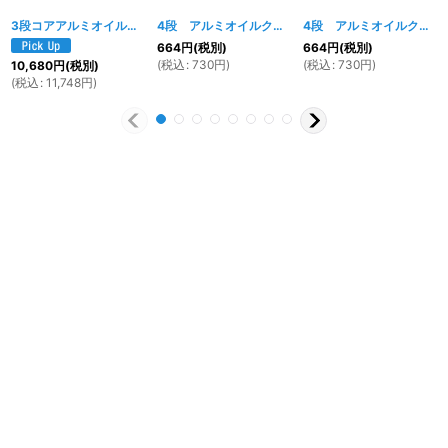
3段コアアルミオイルクーラー
[
024w
]
4段 アルミオイルクーラー用 ボルトガイド イエロー
4段 アルミオイルクーラー用 ボルトガイド レッド
664
円
(税別)
664
円
(税別)
(
税込
:
730
円
)
(
税込
:
730
円
)
10,680
円
(税別)
(
税込
:
11,748
円
)