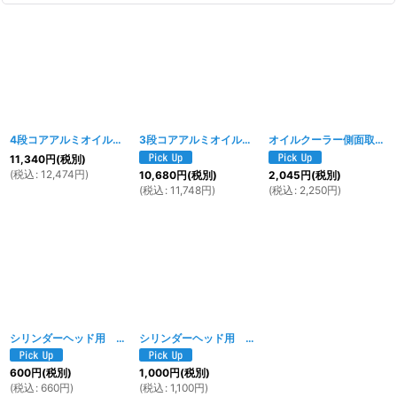
4段コアアルミオイルクーラー
[
025w
]
3段コアアルミオイルクーラー
[
024w
]
オイルクーラー側面取付ステーKIT
11,340
円
(税別)
(
税込
:
12,474
円
)
10,680
円
(税別)
2,045
円
(税別)
(
税込
:
11,748
円
)
(
税込
:
2,250
円
)
シリンダーヘッド用 エクステンションボルト付きナット（M6用） 2個セット
シリンダーヘッド用 エクステンションボルト付きナット(M7用) 2個セット
600
円
(税別)
1,000
円
(税別)
(
税込
:
660
円
)
(
税込
:
1,100
円
)