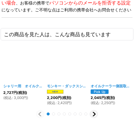
い場合
パソコンからのメールを拒否する設定
、お客様の携帯で
になっています。ご不明な点はご利用の携帯会社へお問合せください
この商品を見た人は、こんな商品も見ています
シャリー用 オイルクーラーステー
[
832w
]
モンキー・ダックスシリンダーヘッド用 アルミシリンダーヘッドカバー
オイルクーラー側面取付ステーKIT
2,727
円
(税別)
(
税込
:
3,000
円
)
2,200
円
(税別)
2,045
円
(税別)
(
税込
:
2,420
円
)
(
税込
:
2,250
円
)