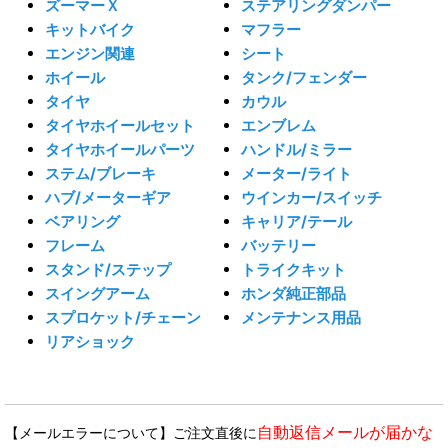
ズーマーＸ
ステアリングダンパー
キットバイク
マフラー
エンジン関連
シート
ホイール
タンク/フェンダー
タイヤ
カウル
タイヤホイールセット
エンブレム
タイヤホイールパーツ
ハンドル/ミラー
ステム/ブレーキ
メーター/ライト
ハブ/メーターギア
ウインカー/スイッチ
ベアリング
キャリア/テール
フレーム
バッテリー
スタンド/ステップ
トライクキット
スイングアーム
ホンダ純正部品
スプロケット/チェーン
メンテナンス用品
リアショック
自動返信メールが届かな
【メールエラーについて】ご注文直後に