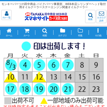
モンキーパーツの田中商会 バイクパーツ事業部 WEB本店シリンダーヘッド取付
用オイルクーラーステーエンジン関連オイルクーラー
ﾒﾆｭｰ一覧
カタログ
検索
請求
ホーム
カート
検索
カテゴリ
特集
その他