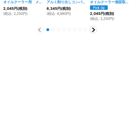
オイルクーラー用 メッシュホース
[
777w
]
アルミ削り出しコンパクトオイルクーラー
[
568w
オイルクーラー側面取付ステーKIT
]
2,045
円
(税別)
6,345
円
(税別)
(
税込
:
2,250
円
)
(
税込
:
6,980
円
)
2,045
円
(税別)
(
税込
:
2,250
円
)