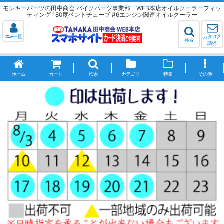
モンキーパーツの田中商会 バイクパーツ事業部 WEB本店オイルクーラーフィッ
ティング 180度ベントチューブ #6エンジン関連オイルクーラー
ﾒﾆｭｰ一覧
カタログ
検索
請求
ホーム
カート
検索
カテゴリ
特集
その他