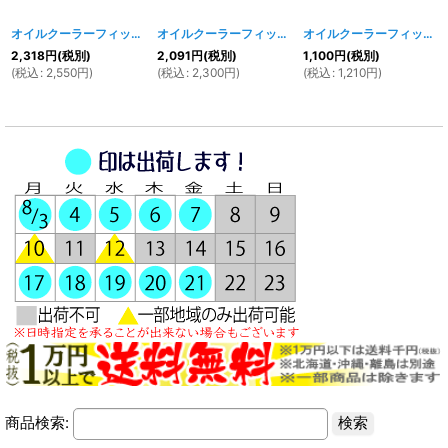
オイルクーラーフィッティング 180度ベントチューブ #6
オイルクーラーフィッティング 45度ベントチューブ #6
[
1130w
]
オイルクーラーフィッティング ストレートフィッティング #6
2,318
円
(税別)
2,091
円
(税別)
1,100
円
(税別)
(
税込
:
2,550
円
)
(
税込
:
2,300
円
)
(
税込
:
1,210
円
)
商品検索: