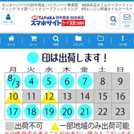
モンキーパーツの田中商会 バイクパーツ事業部 WEB本店オイルクーラーフィッ
ティング ９０度ベントチューブフィッティング #6エンジン関連オイルクーラー
ﾒﾆｭｰ一覧
カタログ
検索
請求
ホーム
カート
検索
カテゴリ
特集
その他