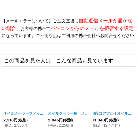
自動返信メールが届かな
【メールエラーについて】ご注文直後に
い場合
パソコンからのメールを拒否する設定
、お客様の携帯で
になっています。ご不明な点はご利用の携帯会社へお問合せください
この商品を見た人は、こんな商品も見ています
オイルクーラーフィッティング 180度ベントチューブ #6
オイルクーラー用 メッシュホース
[
1130w
[
777w
]
]
4段コアアルミオイルクーラー
2,318
円
(税別)
2,045
円
(税別)
11,340
円
(税別)
(
税込
:
2,550
円
)
(
税込
:
2,250
円
)
(
税込
:
12,474
円
)