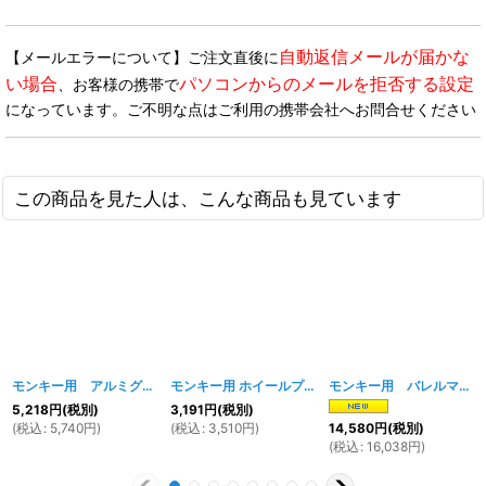
自動返信メールが届かな
【メールエラーについて】ご注文直後に
い場合
パソコンからのメールを拒否する設定
、お客様の携帯で
になっています。ご不明な点はご利用の携帯会社へお問合せください
この商品を見た人は、こんな商品も見ています
モンキー用 アルミグラブバー Ａ
[
322w
]
モンキー用 ホイールプレート A
[
092w
]
モンキー用 バレルマフラー A
5,218
円
(税別)
3,191
円
(税別)
(
税込
:
5,740
円
)
(
税込
:
3,510
円
)
14,580
円
(税別)
(
税込
:
16,038
円
)