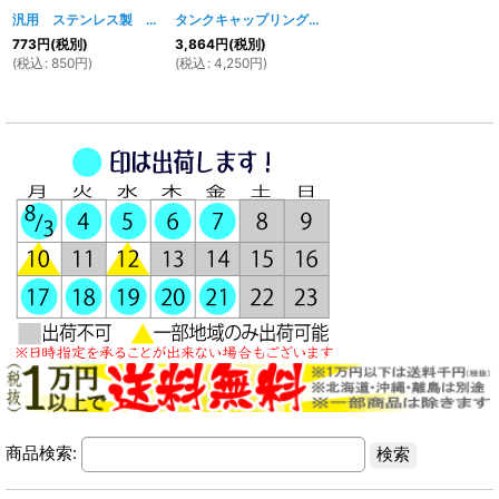
汎用 ステンレス製 キーシリンダー用ステー
[
1475w
タンクキャップリングφ64 - 弊社販売タンクキャップ用
]
773
円
(税別)
3,864
円
(税別)
(
税込
:
850
円
)
(
税込
:
4,250
円
)
商品検索: