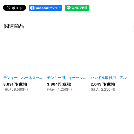
Facebookでシェア
関連商品
モンキー ハーネスセット
[
046w
]
モンキー用 キーセットB（ホンダ純正5Lタンク対応）
ハンドル取付用 アルミヘルメットホルダーマウント
8,691
円
(税別)
3,864
円
(税別)
2,045
円
(税別)
(
税込
:
9,560
円
)
(
税込
:
4,250
円
)
(
税込
:
2,250
円
)