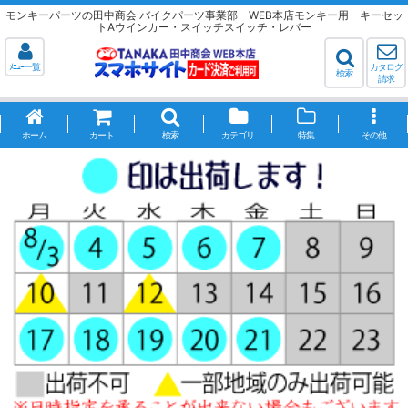
モンキーパーツの田中商会 バイクパーツ事業部 WEB本店モンキー用 キーセッ
トAウインカー・スイッチスイッチ・レバー
ﾒﾆｭｰ一覧
カタログ
検索
請求
ホーム
カート
検索
カテゴリ
特集
その他