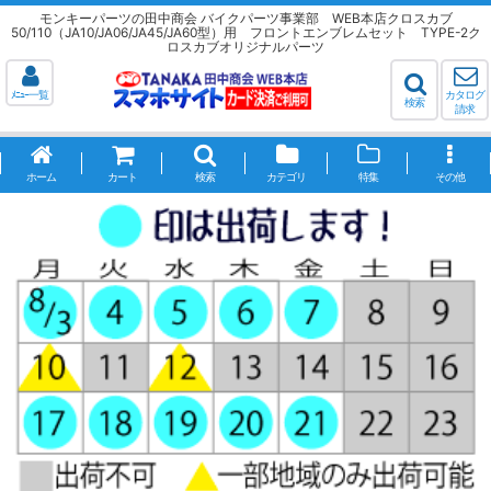
モンキーパーツの田中商会 バイクパーツ事業部 WEB本店クロスカブ
50/110（JA10/JA06/JA45/JA60型）用 フロントエンブレムセット TYPE-2ク
ロスカブオリジナルパーツ
ﾒﾆｭｰ一覧
カタログ
検索
請求
ホーム
カート
検索
カテゴリ
特集
その他