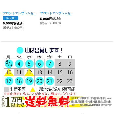
フロントエンブレムセット TYPE-1
[
516w 517w 518w
フロントエンブレムセット TYPE-２
]
[
519w 520w 
5,909
円
(税別)
(
税込
:
6,500
円
)
6,000
円
(税別)
(
税込
:
6,600
円
)