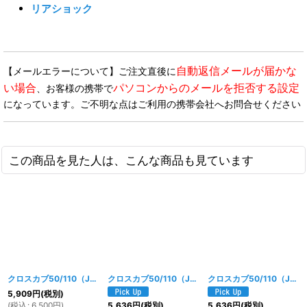
リアショック
自動返信メールが届かな
【メールエラーについて】ご注文直後に
い場合
パソコンからのメールを拒否する設定
、お客様の携帯で
になっています。ご不明な点はご利用の携帯会社へお問合せください
この商品を見た人は、こんな商品も見ています
クロスカブ50/110（JA10/JA06/JA45/JA60型）用 フロントエンブレムセット TYPE-1
クロスカブ50/110（JA10/JA06/JA45/JA60型）用 フロントエンブレムセット TYPE-2
クロスカブ50/110（JA10/JA06/JA45/JA60型）用 フロントエンブレムセット TYPE-2
5,909
円
(税別)
(
税込
:
6,500
円
)
5,636
円
(税別)
5,636
円
(税別)