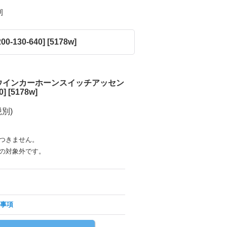
]
30-640]
[
5178w
]
ウインカーホーンスイッチアッセン
0]
[
5178w
]
税別)
つきません。
の対象外です。
事項