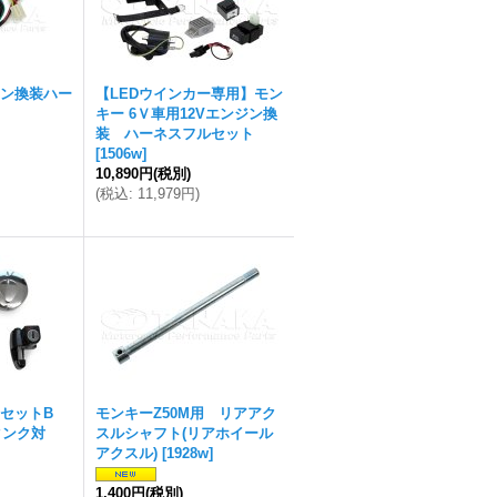
ジン換装ハー
【LEDウインカー専用】モン
キー 6Ｖ車用12Vエンジン換
装 ハーネスフルセット
[
1506w
]
10,890円
(税別)
(
税込
:
11,979円
)
セットB
モンキーZ50M用 リアアク
タンク対
スルシャフト(リアホイール
アクスル)
[
1928w
]
1,400円
(税別)