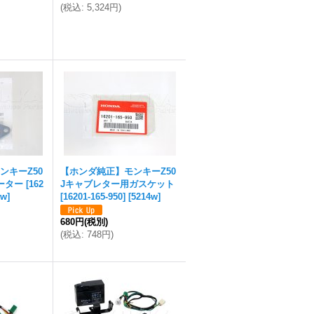
(
税込
:
5,324円
)
ンキーZ50
【ホンダ純正】モンキーZ50
ー [162
Jキャブレター用ガスケット
5w
]
[16201-165-950]
[
5214w
]
680円
(税別)
(
税込
:
748円
)