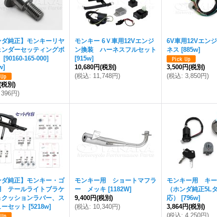
ンダ純正】モンキーリヤ
モンキー 6Ｖ車用12Vエンジ
6V車用12Vエン
ェンダーセッティングボ
ン換装 ハーネスフルセット
ネス
[
885w
]
90160-165-000]
[
915w
]
w
]
10,680円
(税別)
3,500円
(税別)
(
税込
:
11,748円
)
(
税込
:
3,850円
)
(税別)
396円
)
ンダ純正】モンキー・ゴ
モンキー用 ショートマフラ
モンキー用 キー
用 テールライトブラケ
ー メッキ
[
1182W
]
（ホンダ純正5L
＆クッションラバー、ス
9,400円
(税別)
応）
[
796w
]
ューセット
[
5218w
]
(
税込
:
10,340円
)
3,864円
(税別)
(
税込
:
4,250円
)