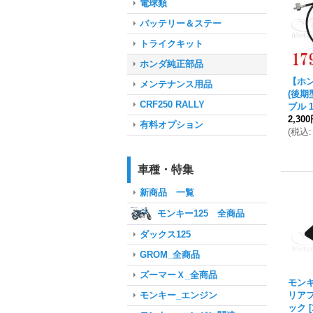
電球類
バッテリー＆ステー
トライクキット
ホンダ純正部品
【ホ
メンテナンス用品
(後期
CRF250 RALLY
ブル 17
2,30
有料オプション
(
税込
:
車種・特集
新商品 一覧
モンキー125 全商品
ダックス125
GROM_全商品
ズーマーＸ_全商品
モン
リア
モンキー_エンジン
ック
[