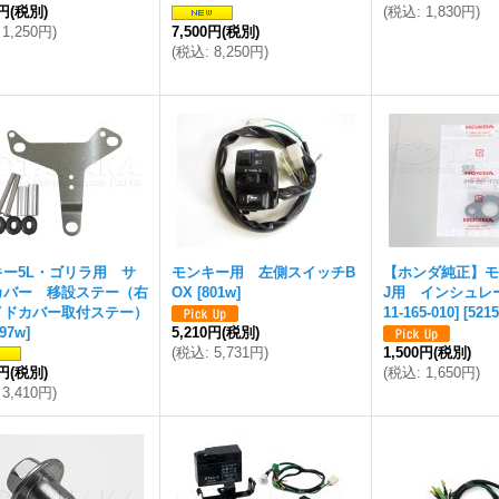
6円
(税別)
(
税込
:
1,830円
)
1,250円
)
7,500円
(税別)
(
税込
:
8,250円
)
キー5L・ゴリラ用 サ
モンキー用 左側スイッチB
【ホンダ純正】モ
カバー 移設ステー（右
OX
[
801w
]
J用 インシュレータ
イドカバー取付ステー）
11-165-010]
[
521
897w
]
5,210円
(税別)
(
税込
:
5,731円
)
1,500円
(税別)
0円
(税別)
(
税込
:
1,650円
)
3,410円
)