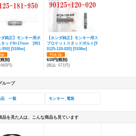
ンダ純正】モンキー用ボ
【ホンダ純正】モンキー用ス
タッド8×17mm [901
プロケットスタッドボルト[9
1-950]
[
5106w
]
0125-120-020]
[
5108w
]
(税別)
610円
(税別)
660円
)
(
税込
:
671円
)
グループ
商品 一覧
モンキー_電装
商品を見た人は、こんな商品も見ています