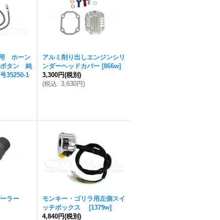
T70用 ホーン
アルミ削り出しエンジンシリ
ボタン 純
ンダーヘッドカバー
[
866w
]
5250-1
3,300円
(税別)
(
税込
:
3,630円
)
ーラー
モンキー・ゴリラ用左側スイ
ッチボックス
[
1379w
]
4,840円
(税別)