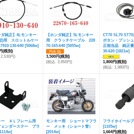
ンダ純正】4Lモンキー
【ホンダ純正】5Lモンキー
CT70 SL70 S
型)用 スロットルケー
用 クラッチケーブル 228
ボタン・プッシュ
910-130-640
[
5068w
]
70-165-640
[
5055w
]
正相当品 純正番号3
0円
(税別)
30-620
[
1821w
]
2,530円
)
3,500円
(税別)
(
税込
:
3,850円
)
1,800円
(税別)
(
税込
:
1,980円
)
キー ４Ｌフレーム用
モンキー用 ショートマフラ
フライホイールプ
フェンダーステー ブラ
ー メッキ（ショート管）
[
1105w
]
1114w
]
[
2014w
]
1,664円
(税別)