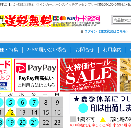
店【ホンダ純正部品】ウインカーホーンスイッチアッセンブリー[35200-130-640]ホン
ログイン（注文状況はこちら）
種・特集
ﾒｰﾙが届かない場合
お問合せ
利用案内