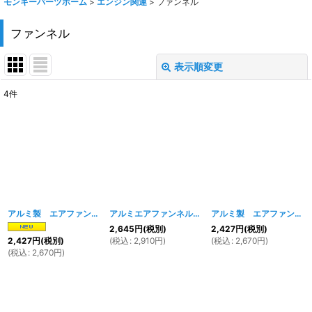
モンキーパーツホーム
>
エンジン関連
>
ファンネル
ファンネル
表示順変更
閉じる
4
件
表示数
:
在庫あり
並び順
:
絞り込む
アルミ製 エアファンネル 50mm
[
1646w
]
アルミエアファンネル 100mm
[
043w
]
アルミ製 エアファンネル 57mm
2,645
円
(税別)
2,427
円
(税別)
(
税込
:
2,910
円
)
(
税込
:
2,670
円
)
2,427
円
(税別)
(
税込
:
2,670
円
)