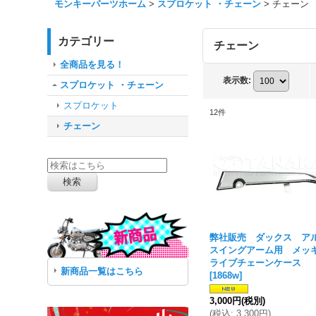
モンキーパーツホーム
>
スプロケット ・チェーン
>
チェーン
カテゴリー
チェーン
全商品を見る！
表示数
:
スプロケット ・チェーン
スプロケット
12
件
チェーン
弊社販売 ダックス ア
スイングアーム用 メッ
ライブチェーンケース
新商品一覧はこちら
[
1868w
]
3,000円
(税別)
(
税込
:
3,300円
)