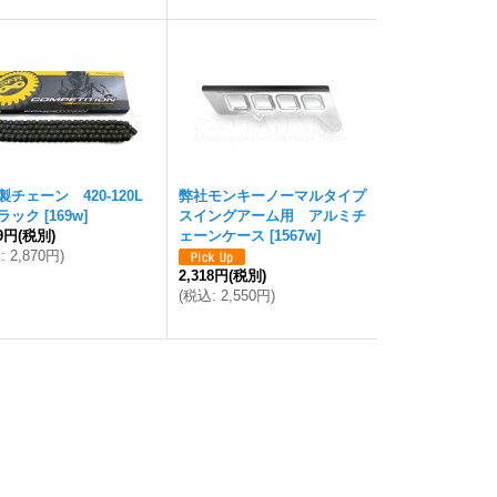
製チェーン 420-120L
弊社モンキーノーマルタイプ
ラック
[
169w
]
スイングアーム用 アルミチ
09円
(税別)
ェーンケース
[
1567w
]
込
:
2,870円
)
2,318円
(税別)
(
税込
:
2,550円
)