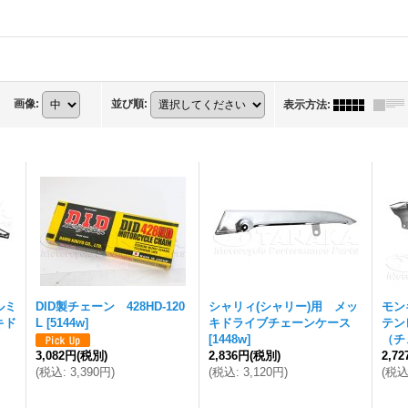
画像
:
並び順
:
表示方法
:
ルミ
DID製チェーン 428HD-120
シャリィ(シャリー)用 メッ
モン
キド
L
[
5144w
]
キドライブチェーンケース
テン
[
1448w
]
（チ
3,082円
(税別)
2,836円
(税別)
2,7
(
税込
:
3,390円
)
(
税込
:
3,120円
)
(
税