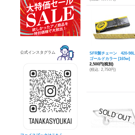
公式インスタグラム
SFR製チェーン 420-9
ゴールドカラー
[
165w
]
2,500円
(税別)
(
税込
:
2,750円
)