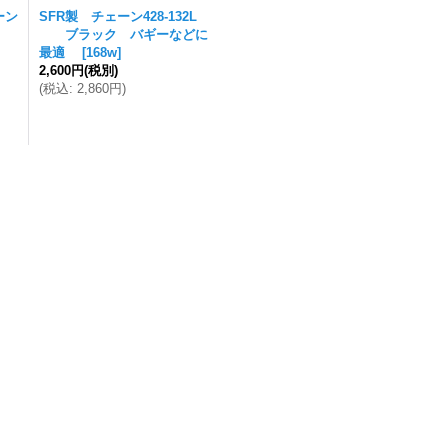
ーン
SFR製 チェーン428-132L
ブラック バギーなどに
最適
[
168w
]
2,600円
(税別)
(
税込
:
2,860円
)