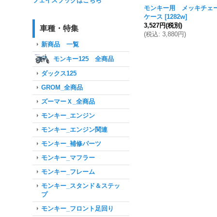
フェイスブックはこちら
モンキー用 メッキチェ
ケース
[
1282w
]
3,527円
(税別)
車種・特集
(
税込
:
3,880円
)
新商品 一覧
モンキー125 全商品
ダックス125
GROM_全商品
ズーマーＸ_全商品
モンキー_エンジン
モンキー_エンジン関連
モンキー_補修パーツ
モンキー_マフラー
モンキー_フレーム
モンキー_スタンド＆ステッ
プ
モンキー_フロント足回り