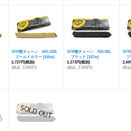
8L
SFR製チェーン 420-120L
SFR製チェーン 420-98L
SFR
ゴールドカラー
[
166w
]
ブラック
[
167w
]
ブ
2,727円
(税別)
2,273円
(税別)
2,6
(
税込
:
3,000円
)
(
税込
:
2,500円
)
(
税