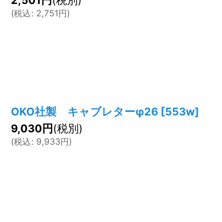
2,501
円
(税別)
(
税込
:
2,751
円
)
OKO社製 キャブレターφ26
[
553w
]
9,030
円
(税別)
(
税込
:
9,933
円
)