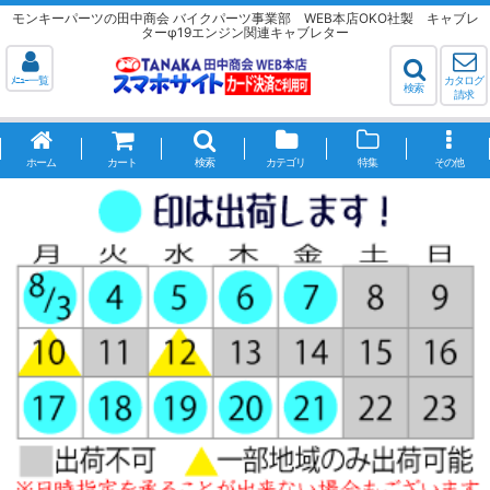
モンキーパーツの田中商会 バイクパーツ事業部 WEB本店OKO社製 キャブレ
ターφ19エンジン関連キャブレター
ﾒﾆｭｰ一覧
カタログ
検索
請求
ホーム
カート
検索
カテゴリ
特集
その他