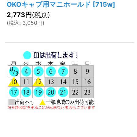
OKOキャブ用マニホールド
[
715w
]
2,773
円
(税別)
(
税込
:
3,050
円
)