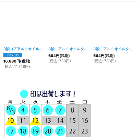
3段コアアルミオイルクーラー
[
024w
]
3段 アルミオイルクーラー用 ボルトガイド レッド
3段 アルミオイルクーラー用 ボルトガイド ブラック
664
円
(税別)
664
円
(税別)
(
税込
:
730
円
)
(
税込
:
730
円
)
10,680
円
(税別)
(
税込
:
11,748
円
)