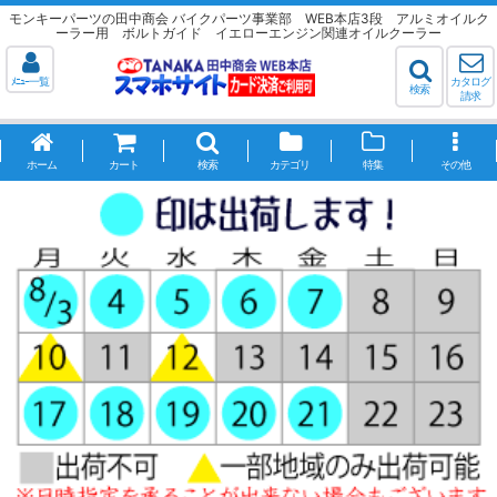
モンキーパーツの田中商会 バイクパーツ事業部 WEB本店3段 アルミオイルク
ーラー用 ボルトガイド イエローエンジン関連オイルクーラー
ﾒﾆｭｰ一覧
カタログ
検索
請求
ホーム
カート
検索
カテゴリ
特集
その他