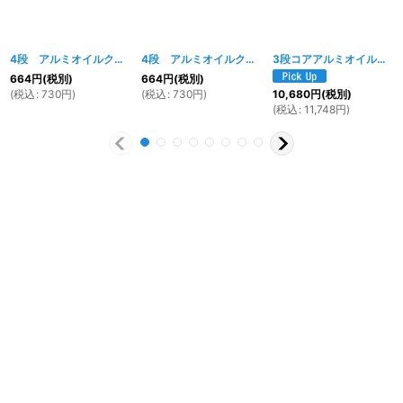
4段 アルミオイルクーラー用 ボルトガイド イエロー
4段 アルミオイルクーラー用 ボルトガイド レッド
[
5159w
]
3段コアアルミオイルクーラー
664
円
(税別)
664
円
(税別)
(
税込
:
730
円
)
(
税込
:
730
円
)
10,680
円
(税別)
(
税込
:
11,748
円
)