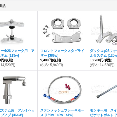
商品
ーΦ26フォーク用 ア
フロントフォークスタビライ
ダックスφ26フ
ステム
[
119w
]
ザー
[
386w
]
ルミステム
[
120w
00円
(税別)
5,400円
(税別)
13,200円
(税別)
14,520円
)
(
税込
:
5,940円
)
(
税込
:
14,520円
)
式ステム用 アルミヘッ
ステンメッシュブレーキホー
モンキー用 スイ
イプノブ
[
464W
]
ス
[
139w 140w 141w
]
ピボットボルト
[