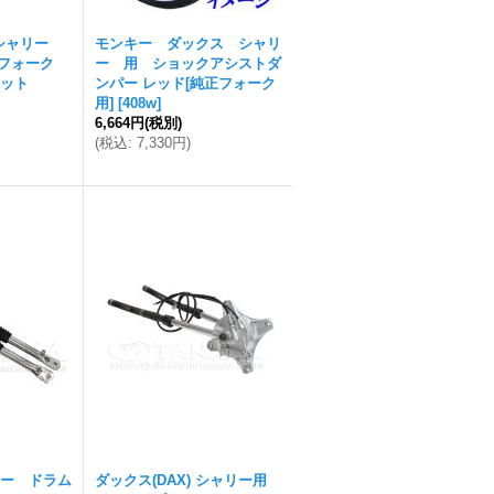
シャリー
モンキー ダックス シャリ
トフォーク
ー 用 ショックアシストダ
ット
ンパー レッド[純正フォーク
用]
[
408w
]
6,664円
(税別)
(
税込
:
7,330円
)
ー ドラム
ダックス(DAX) シャリー用