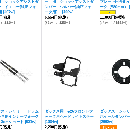
用 ショックアシストダ
ー 用 ショックアシストダ
ブレーキ用強化イ
ー イエロー[純正フォ
ンパー シルバー[純正フォ
ーク（580mm）
]
[
407w
]
ーク用]
[
406w
]
4円
(税別)
6,664円
(税別)
11,800円
(税別)
7,330円
)
(
税込
:
7,330円
)
(
税込
:
12,980円
)
クス・シャリー ドラム
ダックス用 φ26フロントフ
ダックス シャリ
ーキ用インナーフォーク
ォーク用ヘッドライトステー
ホイールダンパ
Y 3cmショート
[
931w
]
[
1064w
]
[
2008w
]
5円
(税別)
2,200円
(税別)