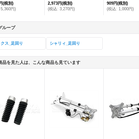
3円
(税別)
2,973円
(税別)
909円
(税別)
5,360円
)
(
税込
:
3,270円
)
(
税込
:
1,000円
)
グループ
ックス_足回り
シャリィ_足回り
商品を見た人は、こんな商品も見ています