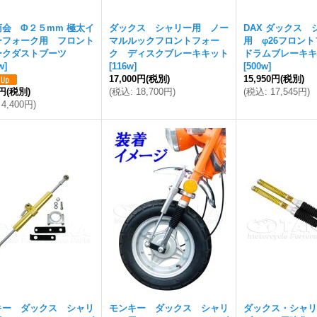
商会 Φ２５mm 極太イ
ダックス シャリー用 ノー
DAX ダックス 
ーフォーク用 フロント
マルルックフロントフォー
用 φ26フロン
ークダストブーツ
ク ディスクブレーキキット
ドラムブレーキキ
w
]
[
116w
]
[
500w
]
17,000円
(税別)
15,950円
(税別)
0円
(税別)
(
税込
:
18,700円
)
(
税込
:
17,545円
)
4,400円
)
キー ダックス シャリ
モンキー ダックス シャリ
ダックス・シャリ