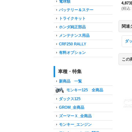
電球類
4,87
(
税込
:
バッテリー＆ステー
トライクキット
関連
ホンダ純正部品
メンテナンス用品
ダ
CRF250 RALLY
有料オプション
この
車種・特集
新商品 一覧
モンキー125 全商品
ダックス125
GROM_全商品
ズーマーＸ_全商品
モンキー_エンジン