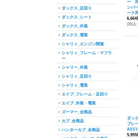
ー 
ンパ
ダックス_足回り
ーク用
ダックス_シート
6,66
(
税込
:
ダックス_外装
ダックス_電装
シャリィ_エンジン関連
シャリィ_フレーム・マフラ
ー
シャリー_外装
シャリィ_足回り
シャリィ_電装
エイプ_フレーム・足回り
エイプ_外装・電装
ズーマー_全商品
ダッ
カブ_全商品
ブレ
ASS
ハンターカブ_全商品
5,95