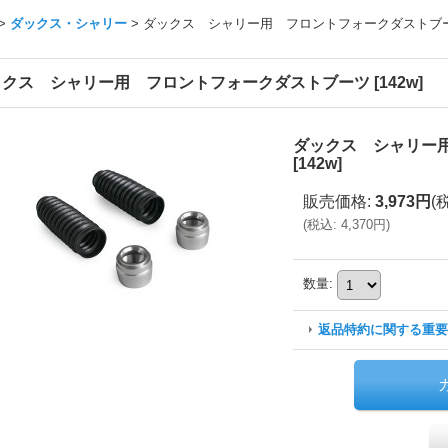
>
ダックス・シャリー
>
ダックス シャリー用 フロントフォークダストブ
ックス シャリー用 フロントフォークダストブーツ
[
142w
]
ダックス シャリー
[
142w
]
販売価格
:
3,973円
(
(
税込
:
4,370円
)
数量
:
返品特約に関する重要