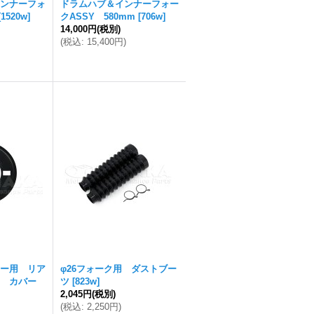
ンナーフォ
ドラムハブ＆インナーフォー
[
1520w
]
クASSY 580mm
[
706w
]
14,000円
(税別)
(
税込
:
15,400円
)
ー用 リア
φ26フォーク用 ダストブー
ー カバー
ツ
[
823w
]
2,045円
(税別)
(
税込
:
2,250円
)