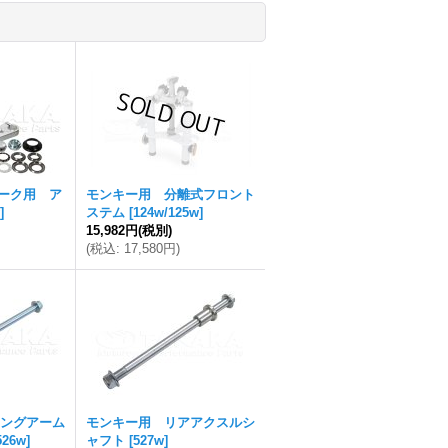
ォーク用 ア
モンキー用 分離式フロント
]
ステム
[
124w/125w
]
15,982円
(税別)
(
税込
:
17,580円
)
ングアーム
モンキー用 リアアクスルシ
526w
]
ャフト
[
527w
]