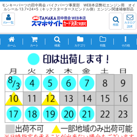
モンキーパーツの田中商会 バイクパーツ事業部 WEB本店弊社エンジン用 オイ
ルシール 13.7×24×5（キックスタータースピンドル側）エンジン関連補修部品
ﾒﾆｭｰ一覧
カタログ
検索
請求
ホーム
カート
検索
カテゴリ
特集
その他