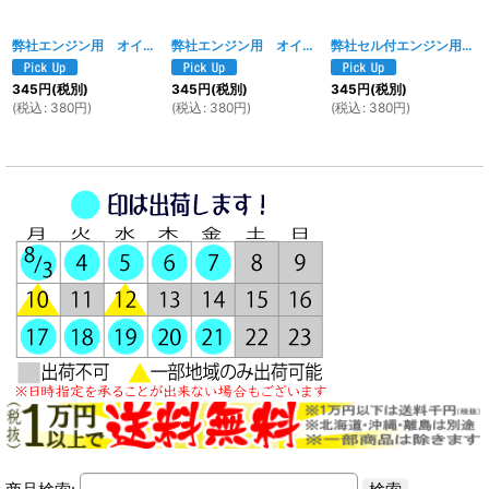
弊社エンジン用 オイルシール 11.6×24×10（ギアシフト側）
弊社エンジン用 オイルシール 18.9×30×5
[
2007w
[
]
1436w
弊社セル付エンジン用 オイルシール 30×42×4.5
]
345
円
(税別)
345
円
(税別)
345
円
(税別)
(
税込
:
380
円
)
(
税込
:
380
円
)
(
税込
:
380
円
)