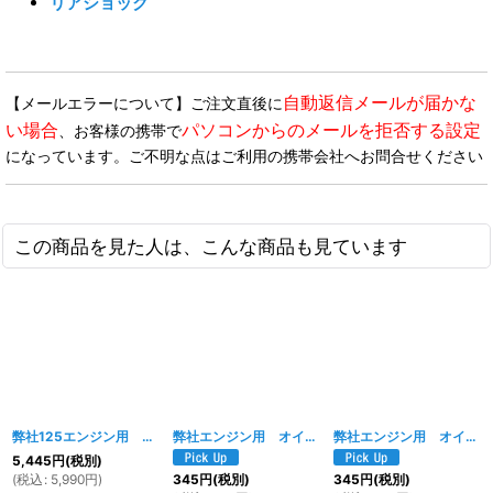
リアショック
自動返信メールが届かな
【メールエラーについて】ご注文直後に
い場合
パソコンからのメールを拒否する設定
、お客様の携帯で
になっています。ご不明な点はご利用の携帯会社へお問合せください
この商品を見た人は、こんな商品も見ています
弊社125エンジン用 キックスピンドル
[
699w
]
弊社エンジン用 オイルシール 11.6×24×10（ギアシフト側）
弊社エンジン用 オイルシール 18.9×30×5
5,445
円
(税別)
(
税込
:
5,990
円
)
345
円
(税別)
345
円
(税別)