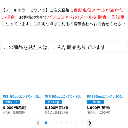
自動返信メールが届かな
【メールエラーについて】ご注文直後に
い場合
パソコンからのメールを拒否する設定
、お客様の携帯で
になっています。ご不明な点はご利用の携帯会社へお問合せください
この商品を見た人は、こんな商品も見ています
弊社50ccエンジン（001w、002w、191w）用シリンダーヘッド
弊社50ccエンジン（001w、002w、191w）用カムシャフト/バルブ セット
[
1983w
]
弊社90ccエンジン(003w、004w、1144w)用 ピストンセット
9,000
円
(税別)
8,300
円
(税別)
3,900
円
(税別)
(
税込
:
9,900
円
)
(
税込
:
9,130
円
)
(
税込
:
4,290
円
)