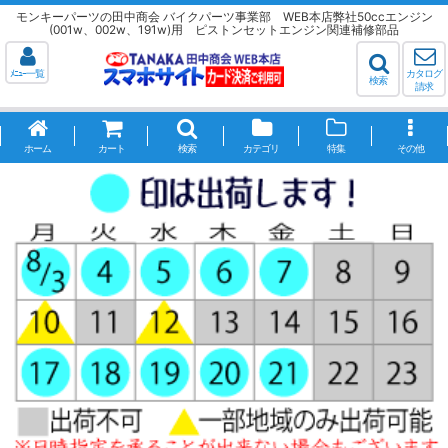
モンキーパーツの田中商会 バイクパーツ事業部 WEB本店弊社50ccエンジン
(001w、002w、191w)用 ピストンセットエンジン関連補修部品
ﾒﾆｭｰ一覧
カタログ
検索
請求
ホーム
カート
検索
カテゴリ
特集
その他