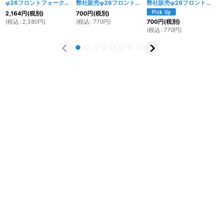
φ26フロントフォーク用 アルミ製 トップキャップ A 2個セット
弊社販売φ26フロントフォーク用 ダストシール TYPE1
[
918w
]
弊社販売φ26フロントフォーク用 ダストシール TYPE2
2,164
円
(税別)
700
円
(税別)
(
税込
:
2,380
円
)
(
税込
:
770
円
)
700
円
(税別)
(
税込
:
770
円
)