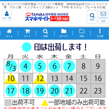
モンキーパーツの田中商会 バイクパーツ事業部 WEB本店φ26フロントフォーク
用 アルミ製 トップキャップ 2個セット TYPE-Ｂステム・ブレーキその他
ﾒﾆｭｰ一覧
カタログ
検索
請求
ホーム
カート
検索
カテゴリ
特集
その他