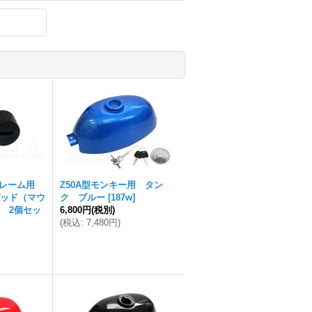
Mフレーム用
Z50A型モンキー用 タン
ッド（マウ
ク ブルー
[
187w
]
 2個セッ
6,800円
(税別)
(
税込
:
7,480円
)