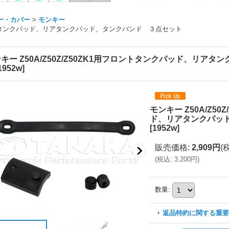
ー・カバー
>
モンキー
用フロントタンクパッド、リアタンクパッド、タンクバンド ３点セット
キー Z50A/Z50Z/Z50ZK1用フロントタンクパッド、リ
1952w
]
モンキー Z50A/Z5
ド、リアタンクパッ
[
1952w
]
販売価格
:
2,909円
(
(
税込
:
3,200円
)
数量
:
返品特約に関する重要