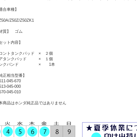
適合車種】
50A/Z50Z/Z50ZK1
材質】 ゴム
セット内容】
ロントタンクパッド × ２個
アタンクパッド × １個
タンクバンド × 1本
純正相当型番】
611-045-670
613-045-000
670-045-010
本商品はホンダ純正品ではありません