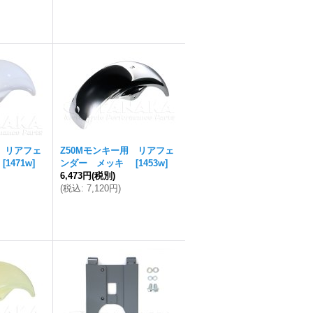
用 リアフェ
Z50Mモンキー用 リアフェ
[
1471w
]
ンダー メッキ
[
1453w
]
6,473円
(税別)
(
税込
:
7,120円
)