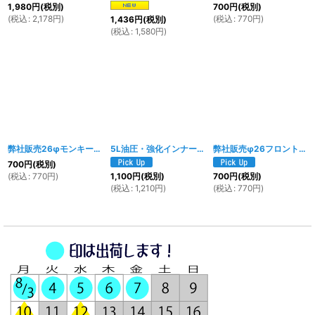
1,980
円
(税別)
700
円
(税別)
(
税込
:
2,178
円
)
(
税込
:
770
円
)
1,436
円
(税別)
(
税込
:
1,580
円
)
弊社販売26φモンキー・ダックスフォーク用 オイルシール
5L油圧・強化インナーフォーク用 ダストシール、サークリップ、リング 3点セット
[
1083w
]
弊社販売φ26フロントフォーク用 ダストシール TYPE2
700
円
(税別)
(
税込
:
770
円
)
1,100
円
(税別)
700
円
(税別)
(
税込
:
1,210
円
)
(
税込
:
770
円
)