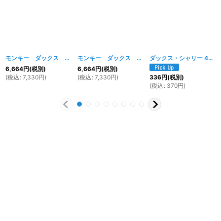
モンキー ダックス シャリー 用 ショックアシストダンパー イエロー[純正フォーク用]
モンキー ダックス シャリー 用 ショックアシストダンパー レッド[純正フォーク用]
ダックス・シャリー 4本スポークハブ用 ハブナット 4個セット
6,664
円
(税別)
6,664
円
(税別)
(
税込
:
7,330
円
)
(
税込
:
7,330
円
)
336
円
(税別)
(
税込
:
370
円
)