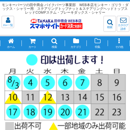
モンキーパーツの田中商会 バイクパーツ事業部 WEB本店モンキー・ゴリラ・ダ
ックス・シャリー用 ステアリングトップナット＆ステアリングヘッドトップス
レッドCOMPステム・ブレーキダックス・シャリー
ﾒﾆｭｰ一覧
カタログ
検索
請求
ホーム
カート
検索
カテゴリ
特集
その他