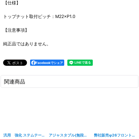
【仕様】
トップナット取付ピッチ：M22×P1.0
【注意事項】
純正品ではありません。
Facebookでシェア
関連商品
汎用 強化 ステムテーパーベアリング
[
195w
]
アジャスタブル(無段階調整)タイプ リングスパナ
弊社販売φ26フロントフォーク用 ダストシール TYPE1
[
1