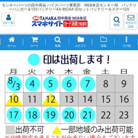
モンキーパーツの田中商会 バイクパーツ事業部 WEB本店モンキー用 バッテリ
ーハンガー＆12Vバッテリー4A-BS(4A-5)セットバッテリー＆ステー12V
ﾒﾆｭｰ一覧
カタログ
検索
請求
ホーム
カート
検索
カテゴリ
特集
その他