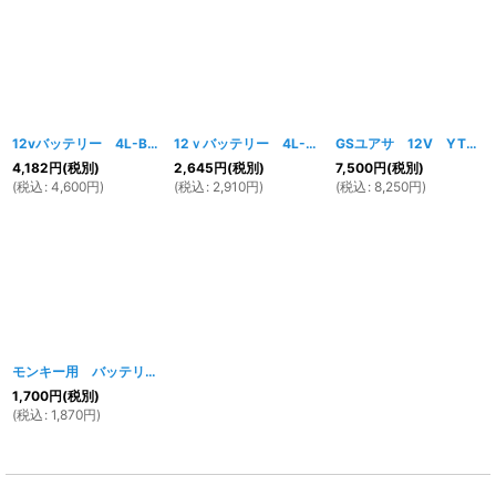
12vバッテリー 4L-BS＆モンキー用バッテリーハンガーセット
12ｖバッテリー 4L-BS
[
447w
]
[
055w
]
GSユアサ 12V YTR4A-BS
4,182
円
(税別)
2,645
円
(税別)
7,500
円
(税別)
(
税込
:
4,600
円
)
(
税込
:
2,910
円
)
(
税込
:
8,250
円
)
モンキー用 バッテリーハンガー 12vバッテリー4A-5用
[
440w
]
1,700
円
(税別)
(
税込
:
1,870
円
)