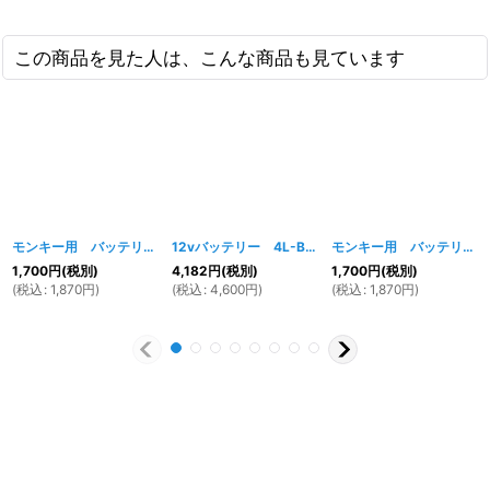
この商品を見た人は、こんな商品も見ています
モンキー用 バッテリーハンガー 12vバッテリー4L-BS用
12vバッテリー 4L-BS＆モンキー用バッテリーハンガーセット
[
058w
]
モンキー用 バッテリーハンガー 12vバッテリー4A-5用
1,700
円
(税別)
4,182
円
(税別)
1,700
円
(税別)
(
税込
:
1,870
円
)
(
税込
:
4,600
円
)
(
税込
:
1,870
円
)