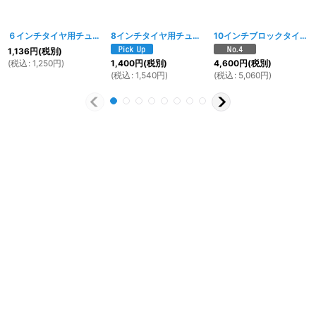
６インチタイヤ用チューブ ５．００－６
[
1187w
8インチタイヤ用チューブ 5.00-8
]
[
1846w
]
10インチブロックタイヤ 4.00-10 チューブレスタイヤ
1,136
円
(税別)
(
税込
:
1,250
円
)
1,400
円
(税別)
4,600
円
(税別)
(
税込
:
1,540
円
)
(
税込
:
5,060
円
)