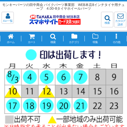
モンキーパーツの田中商会 バイクパーツ事業部 WEB本店8インチタイヤ用チュ
ーブ 4.00-8タイヤホイールパーツ
ﾒﾆｭｰ一覧
カタログ
検索
請求
ホーム
カート
検索
カテゴリ
特集
その他