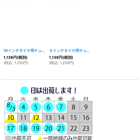
10インチタイヤ用チューブ 3.5-10
[
071w
]
６インチタイヤ用チューブ ５．００－６
[
1187w
]
1,136
円
(税別)
1,136
円
(税別)
(
税込
:
1,250
円
)
(
税込
:
1,250
円
)