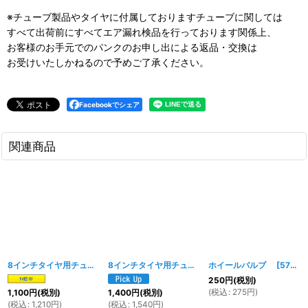
※チューブ製品やタイヤに付属しておりますチューブに関しては
すべて出荷前にすべてエア漏れ検品を行っております関係上、
お客様のお手元でのパンクのお申し出による返品・交換は
お受けいたしかねるので予めご了承ください。
Facebookでシェア
関連商品
8インチタイヤ用チューブ 3.5-8(ストレートバルブ）
8インチタイヤ用チューブ 5.00-8
ホイールバルブ
[
1685w
[
]
1846w
]
[
572w
]
250
円
(税別)
(
税込
:
275
円
)
1,100
円
(税別)
1,400
円
(税別)
(
税込
:
1,210
円
)
(
税込
:
1,540
円
)