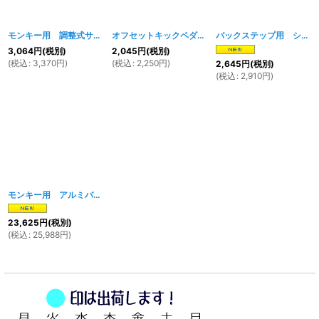
モンキー用 調整式サイドスタンド＆マウントブラケット 160mm〜210mm
オフセットキックペダル
[
040w
]
バックステップ用 シフトリンク A
[
3,064
円
(税別)
2,045
円
(税別)
(
税込
:
3,370
円
)
(
税込
:
2,250
円
)
2,645
円
(税別)
(
税込
:
2,910
円
)
モンキー用 アルミバックステップキット B-TYPE
[
1617w
]
23,625
円
(税別)
(
税込
:
25,988
円
)