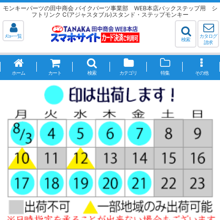
モンキーパーツの田中商会 バイクパーツ事業部 WEB本店バックステップ用 シ
フトリンク C(アジャスタブル)スタンド・ステップモンキー
ﾒﾆｭｰ一覧
カタログ
検索
請求
ホーム
カート
検索
カテゴリ
特集
その他