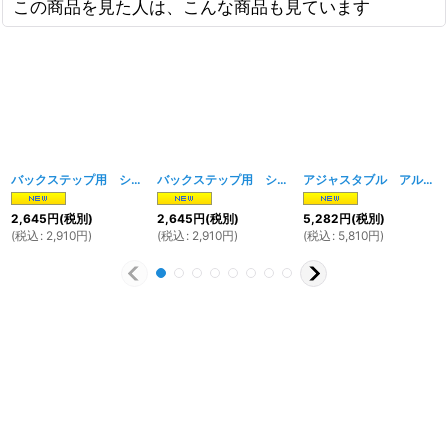
この商品を見た人は、こんな商品も見ています
バックステップ用 シフトリンク A
[
1627w
]
バックステップ用 シフトリンク Ｂ
[
1673w
]
アジャスタブル アルミステップ
2,645
円
(税別)
2,645
円
(税別)
5,282
円
(税別)
(
税込
:
2,910
円
)
(
税込
:
2,910
円
)
(
税込
:
5,810
円
)