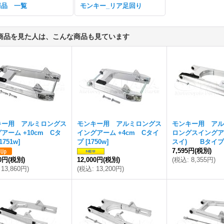
商品 一覧
モンキー_リア足回り
商品を見た人は、こんな商品も見ています
キー用 アルミロングス
モンキー用 アルミロングス
モンキー用 アル
アーム +10cm Cタ
イングアーム +4cm Cタイ
ロングスイングア
1751w
]
プ
[
1750w
]
スイ) Bタイプ
7,595円
(税別)
00円
(税別)
12,000円
(税別)
(
税込
:
8,355円
)
13,860円
)
(
税込
:
13,200円
)