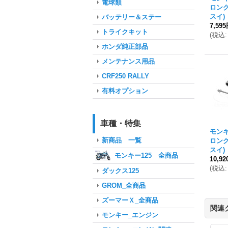
電球類
ロン
スイ
バッテリー＆ステー
7,59
トライクキット
(
税込
:
ホンダ純正部品
メンテナンス用品
CRF250 RALLY
有料オプション
車種・特集
モン
新商品 一覧
ロン
スイ
モンキー125 全商品
10,9
(
税込
:
ダックス125
GROM_全商品
ズーマーＸ_全商品
関連
モンキー_エンジン