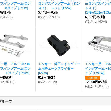
グスイングアーム(ロン
ロングスイングアーム（ロン
mロングスイング
) Bタイプ
[
156w
]
スイ） レッド
[
152w
]
ンスイ）
5円
(税別)
5,445円
(税別)
[
149w/151w/153
8,355円
)
(
税込
:
5,990円
)
6,127円
(税別)
(
税込
:
6,740円
)
キー用 アルミ10ｃｍ
モンキー 純正スイングアー
モンキー用 アル
グスイングアーム(ロン
ム用チェーンスライダー
イングアーム +1
) Ａタイプ
[
159w
]
[
659w
]
イプ
[
1751w
]
20円
(税別)
819円
(税別)
12,012円
)
(
税込
:
901円
)
12,600円
(税別)
(
税込
:
13,860円
)
グループ