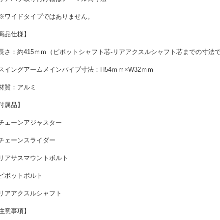
ワイドタイプではありません。
商品仕様】
長さ：約415ｍｍ（ピポットシャフト芯-リアアクスルシャフト芯までの寸法
スイングアームメインパイプ寸法：H54ｍｍ×W32ｍｍ
材質：アルミ
付属品】
チェーンアジャスター
チェーンスライダー
リアサスマウントボルト
ピボットボルト
リアアクスルシャフト
注意事項】