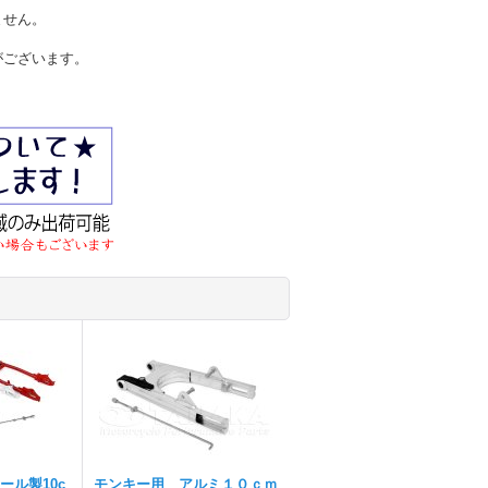
ません。
がございます。
ール製10c
モンキー用 アルミ１０ｃｍ