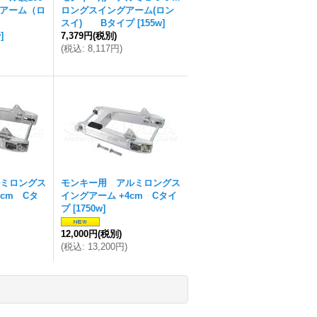
アーム（ロ
ロングスイングアーム(ロン
スイ) Bタイプ
[
155w
]
w
]
7,379円
(税別)
(
税込
:
8,117円
)
ミロングス
モンキー用 アルミロングス
0cm Cタ
イングアーム +4cm Cタイ
プ
[
1750w
]
12,000円
(税別)
(
税込
:
13,200円
)