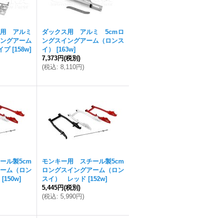
用 アルミ
ダックス用 アルミ 5cmロ
ングアーム
ングスイングアーム（ロンス
イプ
[
158w
]
イ）
[
163w
]
7,373円
(税別)
(
税込
:
8,110円
)
ール製5cm
モンキー用 スチール製5cm
ーム（ロン
ロングスイングアーム（ロン
[
150w
]
スイ） レッド
[
152w
]
5,445円
(税別)
(
税込
:
5,990円
)