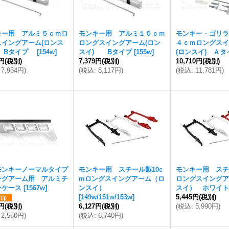
キー用 アルミ５ｃｍロ
モンキー用 アルミ１０ｃｍ
モンキー・ゴリラ
スイングアーム(ロンス
ロングスイングアーム(ロン
４ｃｍロングスイ
 Bタイプ
[
154w
]
スイ) Bタイプ
[
155w
]
(ロンスイ) Ａタ
1円
(税別)
7,379円
(税別)
10,710円
(税別)
7,954円
)
(
税込
:
8,117円
)
(
税込
:
11,781円
)
モンキーノーマルタイプ
モンキー用 スチール製10c
モンキー用 スチ
ングアーム用 アルミチ
mロングスイングアーム（ロ
ロングスイングア
ンケース
[
1567w
]
ンスイ）
スイ） ホワイト
[
149w/151w/153w
]
5,445円
(税別)
8円
(税別)
6,127円
(税別)
(
税込
:
5,990円
)
2,550円
)
(
税込
:
6,740円
)