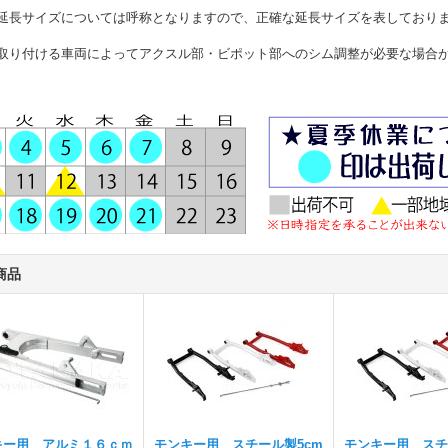
延長サイズについては呼称となりますので、正確な延長サイズを表しており
取り付ける車両によってアクスル部・ビポット部へのシム調整が必要な場合
商品
キー用 アルミ１６ｃｍ
モンキー用 スチール製5cm
モンキー用 スチ