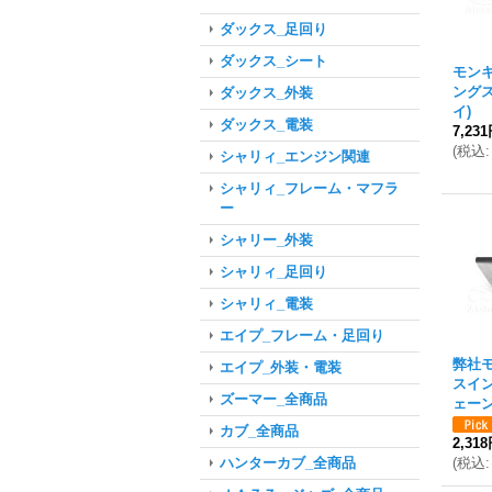
ダックス_足回り
ダックス_シート
モン
ング
ダックス_外装
イ)
ダックス_電装
7,23
(
税込
:
シャリィ_エンジン関連
シャリィ_フレーム・マフラ
ー
シャリー_外装
シャリィ_足回り
シャリィ_電装
エイプ_フレーム・足回り
弊社
エイプ_外装・電装
スイ
ズーマー_全商品
ェー
カブ_全商品
2,31
(
税込
:
ハンターカブ_全商品