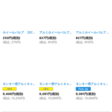
ホイールバルブ
[
572w
]
アルミホイールバルブ ブルー
[
803w
]
アルミホイールバルブ シルバー
250
円
(税別)
827
円
(税別)
827
円
(税別)
(
税込
:
275
円
)
(
税込
:
910
円
)
(
税込
:
910
円
)
モンキー用アルミキャストホイール C 8インチ3.5J
モンキー用アルミキャストホイール C 8インチ2.75J
[
1766w
]
モンキー用アルミキャストホイール B 8インチ3.5J
9,409
円
(税別)
9,091
円
(税別)
9,091
円
(税別)
(
税込
:
10,350
円
)
(
税込
:
10,000
円
)
(
税込
:
10,000
円
)