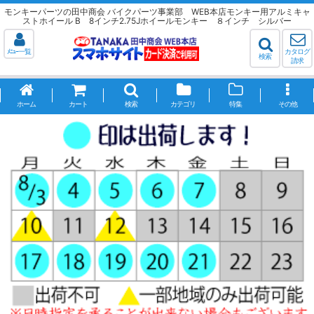
モンキーパーツの田中商会 バイクパーツ事業部 WEB本店モンキー用アルミキャ
ストホイール B 8インチ2.75Jホイールモンキー ８インチ シルバー
ﾒﾆｭｰ一覧
カタログ
検索
請求
ホーム
カート
検索
カテゴリ
特集
その他