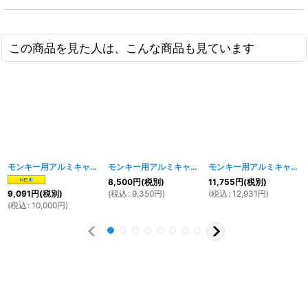
この商品を見た人は、こんな商品も見ています
モンキー用アルミキャストホイール C 8インチ2.75J
モンキー用アルミキャストホイール 10インチ3.5J
[
1765w
]
モンキー用アルミキャストホイール 12インチ4.5J
[
8,500
円
(税別)
11,755
円
(税別)
(
税込
:
9,350
円
)
(
税込
:
12,931
円
)
9,091
円
(税別)
(
税込
:
10,000
円
)