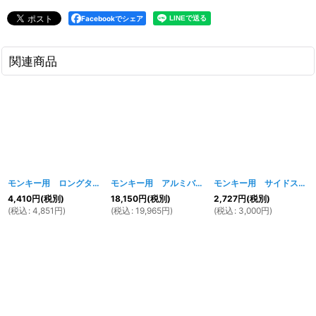
Facebookでシェア
関連商品
モンキー用 ロングタイプサイドスタンドステップセット
モンキー用 アルミバックステップキット
[
220w
]
[
212w
モンキー用 サイドスタンド＆マウントブラケット 235mm
]
4,410
円
(税別)
18,150
円
(税別)
2,727
円
(税別)
(
税込
:
4,851
円
)
(
税込
:
19,965
円
)
(
税込
:
3,000
円
)