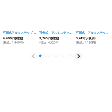
可倒式アルミステップ
[
450w
]
可倒式 アルミステップ レッド
[
1427w
]
可倒式 アルミステップ ブラック
4,400
円
(税別)
3,745
円
(税別)
3,745
円
(税別)
(
税込
:
4,840
円
)
(
税込
:
4,120
円
)
(
税込
:
4,120
円
)