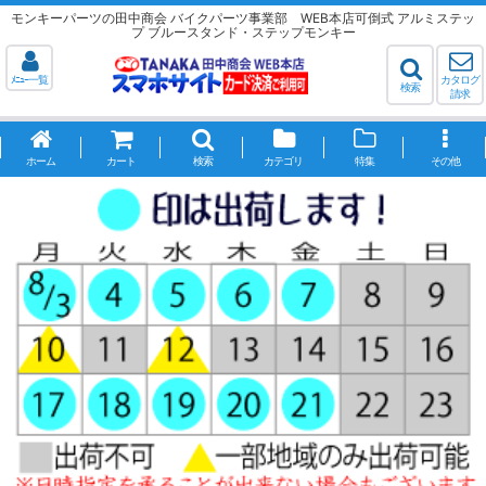
モンキーパーツの田中商会 バイクパーツ事業部 WEB本店可倒式 アルミステッ
プ ブルースタンド・ステップモンキー
ﾒﾆｭｰ一覧
カタログ
検索
請求
ホーム
カート
検索
カテゴリ
特集
その他