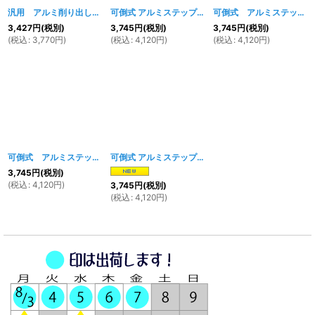
汎用 アルミ削り出しサイドスタンド
[
216w 217w 218w
可倒式 アルミステップ イエロー
]
[
1430w
]
可倒式 アルミステップ ブラック
3,427
円
(税別)
3,745
円
(税別)
3,745
円
(税別)
(
税込
:
3,770
円
)
(
税込
:
4,120
円
)
(
税込
:
4,120
円
)
可倒式 アルミステップ レッド
[
1427w
]
可倒式 アルミステップ オレンジ
[
1703w
]
3,745
円
(税別)
(
税込
:
4,120
円
)
3,745
円
(税別)
(
税込
:
4,120
円
)