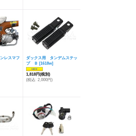
ンレスマフ
ダックス用 タンデムステッ
プ Ｂ
[
1618w
]
1,818円
(税別)
(
税込
:
2,000円
)