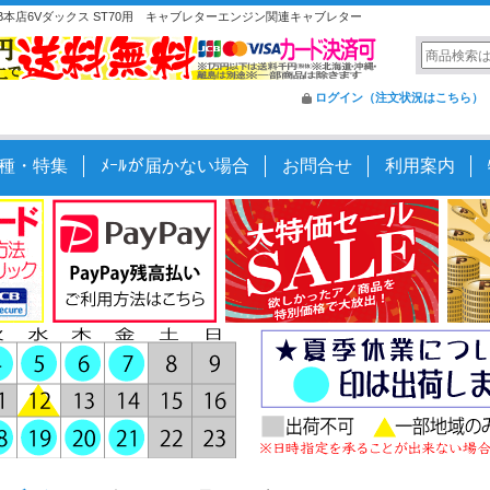
本店6Vダックス ST70用 キャブレターエンジン関連キャブレター
ログイン（注文状況はこちら）
種・特集
ﾒｰﾙが届かない場合
お問合せ
利用案内