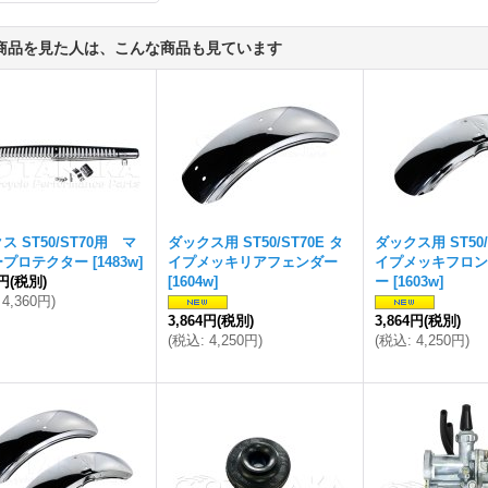
商品を見た人は、こんな商品も見ています
ス ST50/ST70用 マ
ダックス用 ST50/ST70E タ
ダックス用 ST50/
ープロテクター
[
1483w
]
イプメッキリアフェンダー
イプメッキフロン
4円
(税別)
[
1604w
]
ー
[
1603w
]
4,360円
)
3,864円
(税別)
3,864円
(税別)
(
税込
:
4,250円
)
(
税込
:
4,250円
)