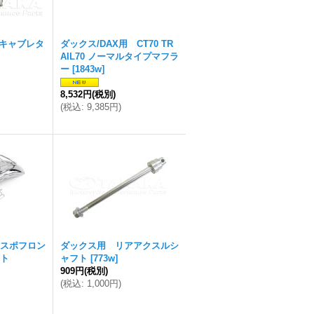
用 キャブレタ
ダックス/DAX用 CT70 TR
AIL70 ノーマルタイプマフラ
ー
[
1843w
]
8,532円
(税別)
(
税込
:
9,385円
)
スポフロン
ダックス用 リアアクスルシ
ット
ャフト
[
773w
]
909円
(税別)
(
税込
:
1,000円
)