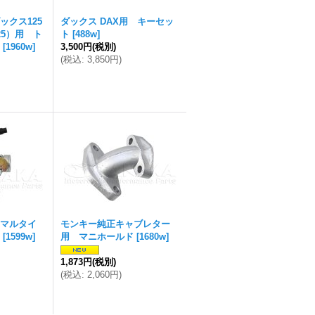
ックス125
ダックス DAX用 キーセッ
125）用 ト
ト
[
488w
]
[
1960w
]
3,500円
(税別)
(
税込
:
3,850円
)
マルタイ
モンキー純正キャブレター
[
1599w
]
用 マニホールド
[
1680w
]
1,873円
(税別)
(
税込
:
2,060円
)