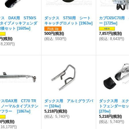
ス DAX用 ST50/S
ダックス ST50用 シート
カブC65/C70
E タイプメッキフェンダ
キャッチグロメット
[
1963w
]
ー
[
1725w
]
前後セット
[
1605w
]
500円
(税別)
7,857円
(税別)
2円
(税別)
(
税込
:
550円
)
(
税込
:
8,643円
)
8,230円
)
ス/DAX用 CT70 TR
ダックス用 アルミグラブバ
ダックス用 エク
70 ノーマルタイプステン
ー
[
324w
]
トフェンダーセ
マフラー
[
1867w
]
5,218円
(税別)
[
270w
]
(
税込
:
5,740円
)
5,218円
(税別)
00円
(税別)
(
税込
:
5,740円
)
16,170円
)