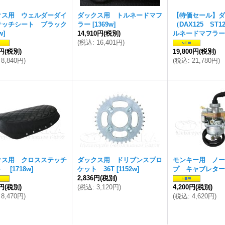
クス用 ウェルダーダイ
ダックス用 トルネードマフ
【特価セール】ダ
テッチシート ブラック
ラー
[
1369w
]
（DAX125 ST
w
]
14,910円
(税別)
ルネードマフラー
(
税込
:
16,401円
)
6円
(税別)
19,800円
(税別)
8,840円
)
(
税込
:
21,780円
)
クス用 クロスステッチ
ダックス用 ドリブンスプロ
モンキー用 ノー
ト
[
1718w
]
ケット 36T
[
1152w
]
プ キャブレター
2,836円
(税別)
0円
(税別)
(
税込
:
3,120円
)
4,200円
(税別)
8,470円
)
(
税込
:
4,620円
)