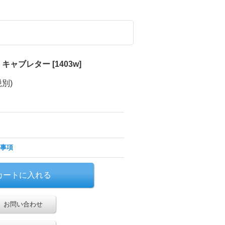
用 キャブレター
[
1403w
]
税別)
事項
お問い合わせ