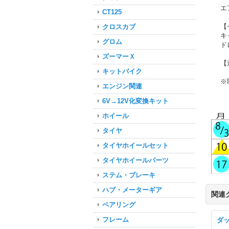
エ
CT125
【
クロスカブ
キ
グロム
ド
ズーマーＸ
【
キットバイク
※
エンジン関連
6V→12V化変換キット
ホイール
タイヤ
タイヤホイールセット
タイヤホイールパーツ
ステム・ブレーキ
ハブ・メーターギア
関連
ベアリング
フレーム
ダ