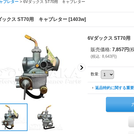
ャブレター
>
6Vダックス ST70用 キャブレター
ダックス ST70用 キャブレター
[
1403w
]
6Vダックス ST70
販売価格
:
7,857円
(
(
税込
:
8,643円
)
数量
:
返品特約に関する重要