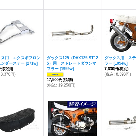
クス用 エクスポフロン
ダックス125（DAX125 ST12
ダックス用 ステ
ェンダーステー
[
271w
]
5）用 ストレートダウンマ
ラー
[
1054w
]
4円
(税別)
フラー
[
1959w
]
7,630円
(税別)
3,370円
)
(
税込
:
8,393円
)
17,500円
(税別)
(
税込
:
19,250円
)