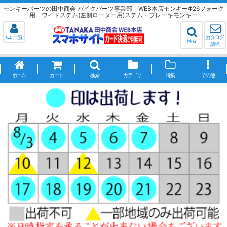
モンキーパーツの田中商会 バイクパーツ事業部 WEB本店モンキーΦ26フォーク
用 ワイドステム(左側ローター用)ステム・ブレーキモンキー
ﾒﾆｭｰ一覧
カタログ
検索
請求
ホーム
カート
検索
カテゴリ
特集
その他