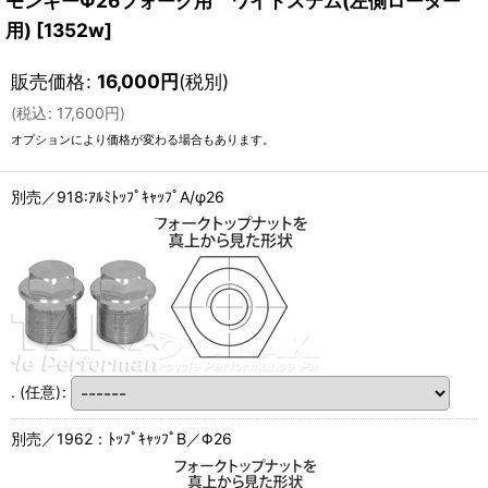
モンキーΦ26フォーク用 ワイドステム(左側ローター
用)
[
1352w
]
販売価格
:
16,000
円
(税別)
(
税込
:
17,600
円
)
オプションにより価格が変わる場合もあります。
別売／918:ｱﾙﾐﾄｯﾌﾟｷｬｯﾌﾟA/φ26
.
(任意)
:
別売／1962：ﾄｯﾌﾟｷｬｯﾌﾟB／Φ26