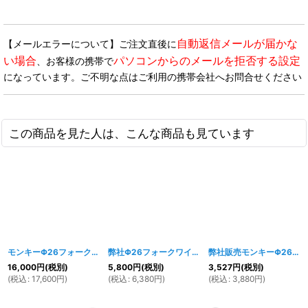
自動返信メールが届かな
【メールエラーについて】ご注文直後に
い場合
パソコンからのメールを拒否する設定
、お客様の携帯で
になっています。ご不明な点はご利用の携帯会社へお問合せください
この商品を見た人は、こんな商品も見ています
モンキーΦ26フォーク用 ワイドステム(右側ローター用)
弊社Φ26フォークワイドステム(左側ローター用) 用 ハブアダプター
[
1353w
]
弊社販売モンキーΦ26フロントフォーク左側ローター用ディスクハブ＆ローター
16,000
円
(税別)
5,800
円
(税別)
3,527
円
(税別)
(
税込
:
17,600
円
)
(
税込
:
6,380
円
)
(
税込
:
3,880
円
)