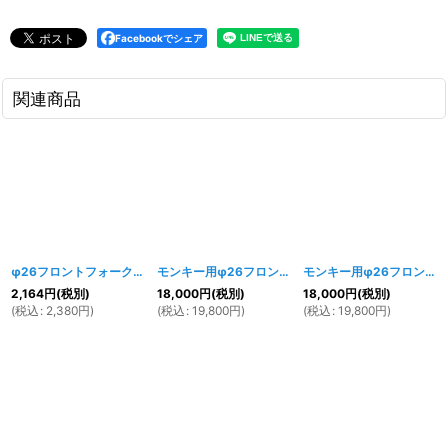
Facebookでシェア
関連商品
φ26フロントフォーク用 アルミ製 トップキャップ A 2個セット
モンキー用φ26フロントフォーク 左側ディスクブレーキキット 510mm
[
918w
]
モンキー用φ26フロントフォーク 左側ディスクブレーキキット ブラック480mm
2,164
円
(税別)
18,000
円
(税別)
18,000
円
(税別)
(
税込
:
2,380
円
)
(
税込
:
19,800
円
)
(
税込
:
19,800
円
)