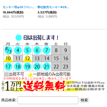
モンキー用φ26フロントフォーク 左側ディスクブレーキキット 550mm
弊社販売モンキーΦ26フロントフォーク左側ローター用ディスクハブ＆ローター
[
10
18,664
円
(税別)
3,527
円
(税別)
(
税込
:
20,530
円
)
(
税込
:
3,880
円
)
商品検索: