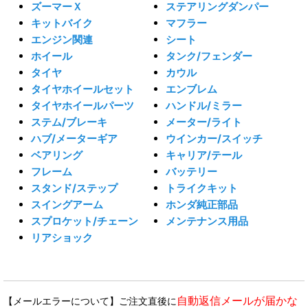
ズーマーＸ
ステアリングダンパー
キットバイク
マフラー
エンジン関連
シート
ホイール
タンク/フェンダー
タイヤ
カウル
タイヤホイールセット
エンブレム
タイヤホイールパーツ
ハンドル/ミラー
ステム/ブレーキ
メーター/ライト
ハブ/メーターギア
ウインカー/スイッチ
ベアリング
キャリア/テール
フレーム
バッテリー
スタンド/ステップ
トライクキット
スイングアーム
ホンダ純正部品
スプロケット/チェーン
メンテナンス用品
リアショック
自動返信メールが届かな
【メールエラーについて】ご注文直後に