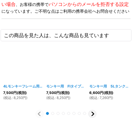
い場合
パソコンからのメールを拒否する設定
、お客様の携帯で
になっています。ご不明な点はご利用の携帯会社へお問合せください
この商品を見た人は、こんな商品も見ています
4Lモンキーフレーム用 4Lタンク ホワイト
[
1052w
モンキー用 FIタイプタンク ホワイト
]
[
234w
]
モンキー用 5Lタンク ホワイト
7,500
円
(税別)
7,500
円
(税別)
6,600
円
(税別)
(
税込
:
8,250
円
)
(
税込
:
8,250
円
)
(
税込
:
7,260
円
)