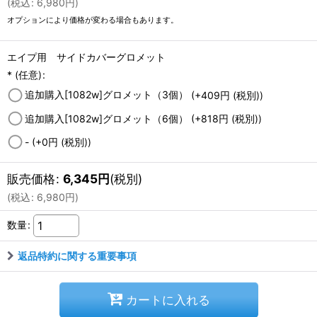
(
税込
:
6,980
円
)
オプションにより価格が変わる場合もあります。
エイプ用 サイドカバーグロメット
*
(任意)
:
追加購入[1082w]グロメット（3個）
(+409
円
(税別)
)
追加購入[1082w]グロメット（6個）
(+818
円
(税別)
)
-
(+0
円
(税別)
)
販売価格
:
6,345
円
(税別)
(
税込
:
6,980
円
)
数量
:
返品特約に関する重要事項
カートに入れる