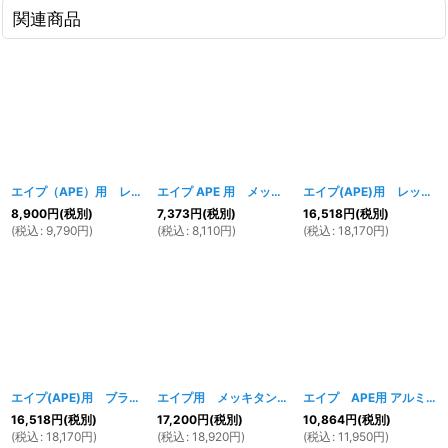
関連商品
エイプ（APE）用 レッドタンク
[
427w
]
エイプ APE 用 メッキフェンダー前後セット
[
272w
エイプ(APE)用 レッドタンク＆外装セット
8,900
円
(税別)
7,373
円
(税別)
16,518
円
(税別)
(
税込
:
9,790
円
)
(
税込
:
8,110
円
)
(
税込
:
18,170
円
)
エイプ(APE)用 ブラックタンク＆外装セット
[
253w
エイプ用 メッキタンク＆外装セット
]
[
251w
]
エイプ APE用 アルミフィンカバー
16,518
円
(税別)
17,200
円
(税別)
10,864
円
(税別)
(
税込
:
18,170
円
)
(
税込
:
18,920
円
)
(
税込
:
11,950
円
)