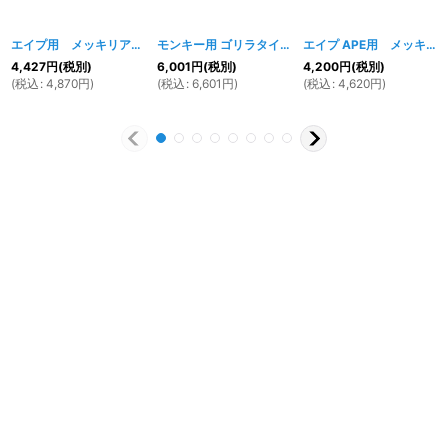
エイプ用 メッキリアフェンダー
[
274w
]
モンキー用 ゴリラタイプサイドカバー メッキ
[
281
エイプ APE用 メッキフロントフェンダー
4,427
円
(税別)
6,001
円
(税別)
4,200
円
(税別)
(
税込
:
4,870
円
)
(
税込
:
6,601
円
)
(
税込
:
4,620
円
)