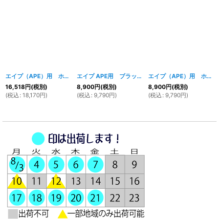
エイプ（APE）用 ホワイトタンク＆外装セット
[
エイプ APE用 ブラックタンク
254w
]
[
428w
]
エイプ（APE）用 ホワイトタンク
16,518
円
(税別)
8,900
円
(税別)
8,900
円
(税別)
(
税込
:
18,170
円
)
(
税込
:
9,790
円
)
(
税込
:
9,790
円
)