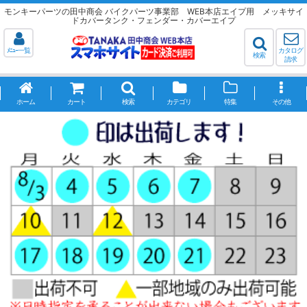
モンキーパーツの田中商会 バイクパーツ事業部 WEB本店エイプ用 メッキサイ
ドカバータンク・フェンダー・カバーエイプ
ﾒﾆｭｰ一覧
カタログ
検索
請求
ホーム
カート
検索
カテゴリ
特集
その他