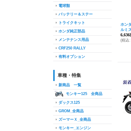
電球類
バッテリー＆ステー
トライクキット
ホンダ
ルミ
ホンダ純正部品
6,63
メンテナンス用品
(
税込
:
CRF250 RALLY
有料オプション
車種・特集
新商品 一覧
モンキー125 全商品
ダックス125
GROM_全商品
ズーマーＸ_全商品
モンキー_エンジン