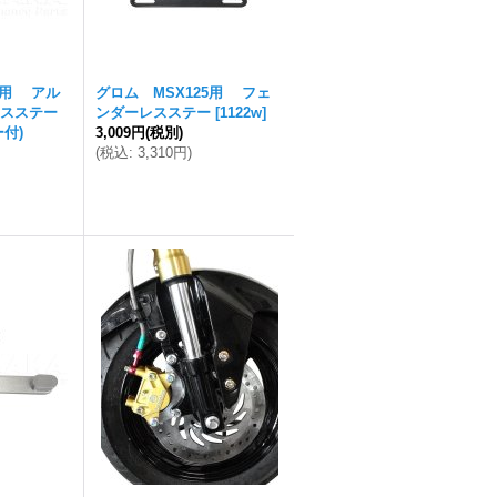
5用 アル
グロム MSX125用 フェ
スステー
ンダーレスステー
[
1122w
]
付)
3,009円
(税別)
(
税込
:
3,310円
)