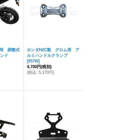
5用 調整式
ホンダH2C製 グロム用 ア
ンド
ルミハンドルクランプ
[
957W
]
4,700円
(税別)
(
税込
:
5,170円
)