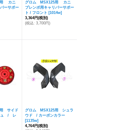
5用 カニ
グロム MSX125用 カニ
パーサポー
ブレンボ用キャリパーサポー
ト / フロント
[
1014w
]
3,364円
(税別)
(
税込
:
3,700円
)
5用 サイド
グロム MSX125用 シュラ
ュ / レ
ウド / カーボンカラー
[
1135w
]
4,764円
(税別)