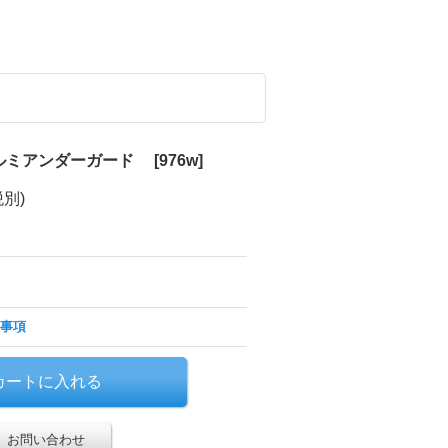
アルミアンダーガード
[
976w
]
税別)
事項
お問い合わせ