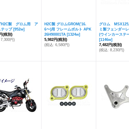
H2C製 グロム用 ア
H2C製 グロムGROM('16.
グロム MSX12
ステップ
[
952w
]
6〜)用 フレームボルト APK
ミ製フェンダーレ
6円
(税別)
26H90001TA
[
1324w
]
(ウインカーステー
7,300円
)
5,982円
(税別)
[
1146w
]
(
税込
:
6,580円
)
7,482円
(税別)
(
税込
:
8,230円
)