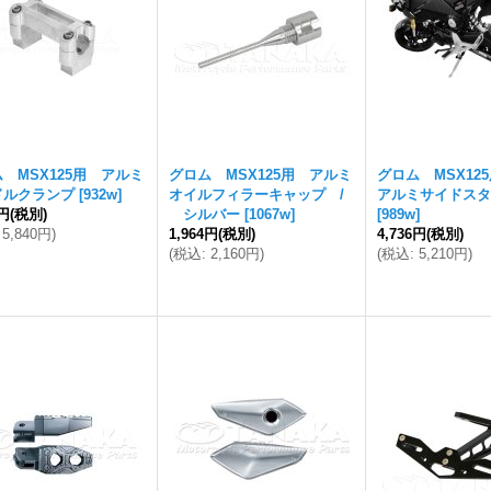
 MSX125用 アルミ
グロム MSX125用 アルミ
グロム MSX12
ドルクランプ
[
932w
]
オイルフィラーキャップ /
アルミサイドスタ
9円
(税別)
シルバー
[
1067w
]
[
989w
]
5,840円
)
1,964円
(税別)
4,736円
(税別)
(
税込
:
2,160円
)
(
税込
:
5,210円
)