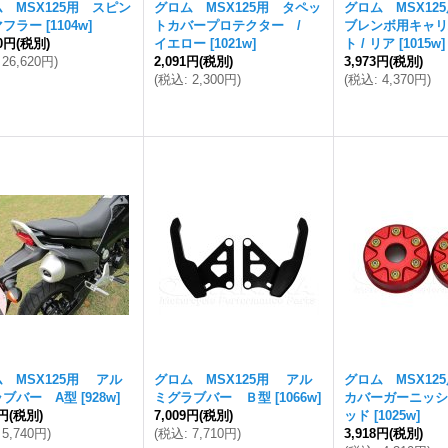
 MSX125用 スピン
グロム MSX125用 タペッ
グロム MSX12
マフラー
[
1104w
]
トカバープロテクター /
ブレンボ用キャリ
00円
(税別)
イエロー
[
1021w
]
ト / リア
[
1015w
]
26,620円
)
2,091円
(税別)
3,973円
(税別)
(
税込
:
2,300円
)
(
税込
:
4,370円
)
 MSX125用 アル
グロム MSX125用 アル
グロム MSX12
ラブバー A型
[
928w
]
ミグラブバー Ｂ型
[
1066w
]
カバーガーニッシ
8円
(税別)
7,009円
(税別)
ッド
[
1025w
]
5,740円
)
(
税込
:
7,710円
)
3,918円
(税別)