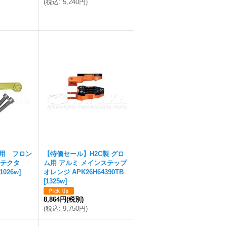
(
税込
:
5,240円
)
5用 フロン
【特価セール】H2C製 グロ
テクタ
ム用 アルミ メインステップ
1026w
]
オレンジ APK26H64390TB
[
1325w
]
8,864円
(税別)
(
税込
:
9,750円
)