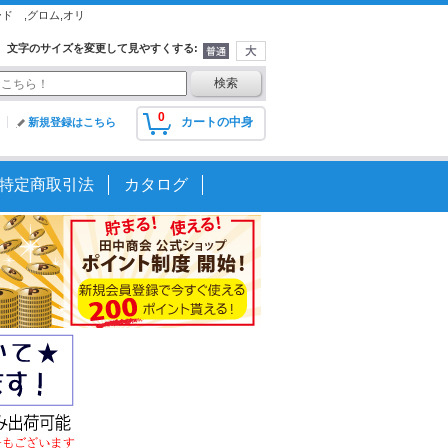
ド ,グロム,オリ
文字のサイズを変更して見やすくする
:
0
カートの中身
新規登録はこちら
特定商取引法
カタログ