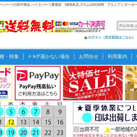
ンキーパーツの田中商会 バイクパーツ事業部 WEB本店,グロムGROM用 アルミアンダーガー
ログイン（注文状況はこちら）
種・特集
ﾒｰﾙが届かない場合
お問合せ
利用案内