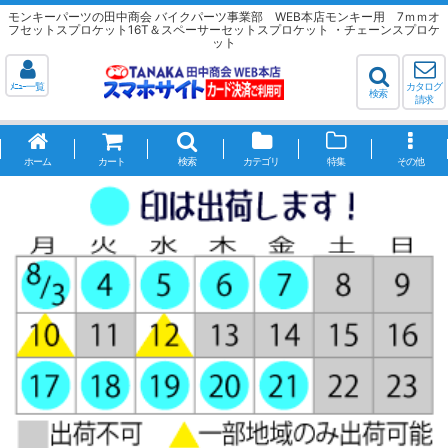
モンキーパーツの田中商会 バイクパーツ事業部 WEB本店モンキー用 7ｍｍオ
フセットスプロケット16T＆スペーサーセットスプロケット ・チェーンスプロケ
ット
ﾒﾆｭｰ一覧
カタログ
検索
請求
ホーム
カート
検索
カテゴリ
特集
その他