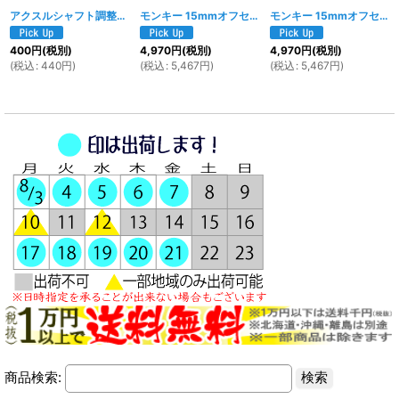
アクスルシャフト調整用 ユニバーサルスペーサー 4ｍｍ
モンキー 15mmオフセットスプロケット14T＆スペーサーセット
[
1549w
]
モンキー 15mmオフセットスプロケット15T＆スペーサーセット
400
円
(税別)
4,970
円
(税別)
4,970
円
(税別)
(
税込
:
440
円
)
(
税込
:
5,467
円
)
(
税込
:
5,467
円
)
商品検索: