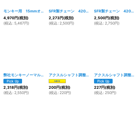
モンキー用 15mmオフセットスプロケット16T＆スペーサーセット
SFR製チェーン 420-98L ブラック
[
[
167w
019w
]
]
SFR製チェーン 420-98L ゴールドカラー
4,970
円
(税別)
2,273
円
(税別)
2,500
円
(税別)
(
税込
:
5,467
円
)
(
税込
:
2,500
円
)
(
税込
:
2,750
円
)
弊社モンキーノーマルタイプスイングアーム用 アルミチェーンケース
アクスルシャフト調整用 ユニバーサルスペーサー 1ｍｍ
[
1567w
アクスルシャフト調整用 ユニバーサルスペーサー 2ｍｍ
]
2,318
円
(税別)
200
円
(税別)
227
円
(税別)
(
税込
:
2,550
円
)
(
税込
:
220
円
)
(
税込
:
250
円
)