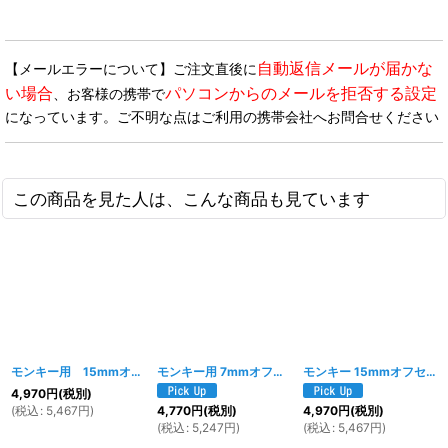
自動返信メールが届かな
【メールエラーについて】ご注文直後に
い場合
パソコンからのメールを拒否する設定
、お客様の携帯で
になっています。ご不明な点はご利用の携帯会社へお問合せください
この商品を見た人は、こんな商品も見ています
モンキー用 15mmオフセットスプロケット16T＆スペーサーセット
モンキー用 7mmオフセットスプロケット15T＆スペーサーセット
[
019w
]
モンキー 15mmオフセットスプロケット15T＆スペーサーセット
4,970
円
(税別)
(
税込
:
5,467
円
)
4,770
円
(税別)
4,970
円
(税別)
(
税込
:
5,247
円
)
(
税込
:
5,467
円
)