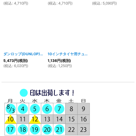
(
税込
:
4,710
円
)
(
税込
:
4,710
円
)
(
税込
:
5,090
円
)
ダンロップ(DUNLOP) 10インチチューブレスタイヤ 100/90-10
10インチタイヤ用チューブ 3.5-10
[
071w
[
]
848w
]
5,473
円
(税別)
1,136
円
(税別)
(
税込
:
6,020
円
)
(
税込
:
1,250
円
)