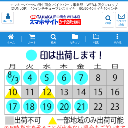
モンキーパーツの田中商会 バイクパーツ事業部 WEB本店ダンロップ
(DUNLOP) 10インチチューブレスタイヤ 90/90-10タイヤ10インチ
ﾒﾆｭｰ一覧
カタログ
検索
請求
ホーム
カート
検索
カテゴリ
特集
その他