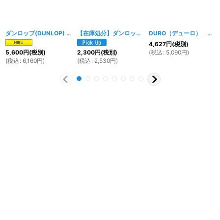
ダンロップ(DUNLOP) 10インチチューブレスタイヤ 100/90-10 D310F
【在庫処分】ダンロップ(DUNLOP) 10インチチューブレスタイヤ 90/90-10 D305
[
DURO（デューロ） 10インチチューブレスタイヤ 90/90-10
18
4,627
円
(税別)
(
税込
:
5,090
円
)
5,600
円
(税別)
2,300
円
(税別)
(
税込
:
6,160
円
)
(
税込
:
2,530
円
)