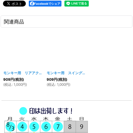
Facebookでシェア
関連商品
モンキー用 リアアクスルシャフト
[
527w
]
モンキー用 スイングアームピボットボルト
[
526w
]
909
円
(税別)
909
円
(税別)
(
税込
:
1,000
円
)
(
税込
:
1,000
円
)