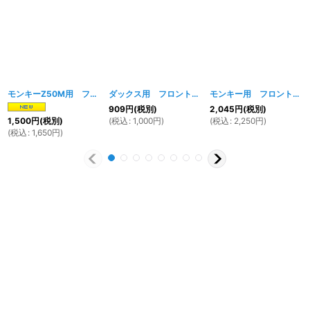
モンキーZ50M用 フロントアクスルシャフト（フロントホイールアクスル）
ダックス用 フロントアクスルシャフト （M10ディスクハブ用）
モンキー用 フロントフェンダー メッキ
[
1
909
円
(税別)
2,045
円
(税別)
(
税込
:
1,000
円
)
(
税込
:
2,250
円
)
1,500
円
(税別)
(
税込
:
1,650
円
)