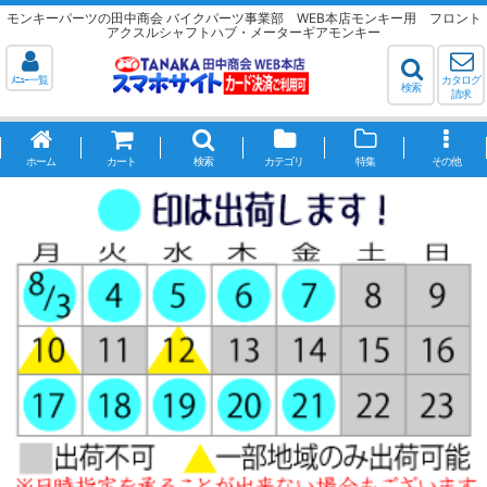
モンキーパーツの田中商会 バイクパーツ事業部 WEB本店モンキー用 フロント
アクスルシャフトハブ・メーターギアモンキー
ﾒﾆｭｰ一覧
カタログ
検索
請求
ホーム
カート
検索
カテゴリ
特集
その他