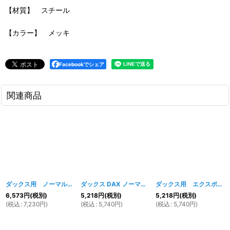
【材質】 スチール
【カラー】 メッキ
Facebookでシェア
関連商品
ダックス用 ノーマルタイプ メッキフェンダー 前後セット
ダックス DAX ノーマルタイプガソリンタンク
[
267w
]
[
247w
ダックス用 エクスポフロントフェンダーセット
6,573
円
(税別)
5,218
円
(税別)
5,218
円
(税別)
(
税込
:
7,230
円
)
(
税込
:
5,740
円
)
(
税込
:
5,740
円
)