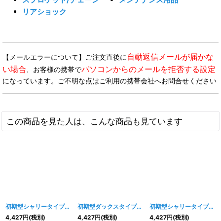
リアショック
自動返信メールが届かな
【メールエラーについて】ご注文直後に
い場合
パソコンからのメールを拒否する設定
、お客様の携帯で
になっています。ご不明な点はご利用の携帯会社へお問合せください
この商品を見た人は、こんな商品も見ています
初期型シャリータイプ 鉄カブトフロントフェンダー タイプ２ ホワイト
初期型ダックスタイプ 鉄カブトフロントフェンダー タイプ１ ホワイト
[
初期型シャリータイプ 鉄カブトフロントフェンダー タイプ２ 未塗装
73
4,427
円
(税別)
4,427
円
(税別)
4,427
円
(税別)