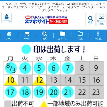
モンキーパーツの田中商会 バイクパーツ事業部 WEB本店初期型シャリィタイ
プ 鉄カブトフロントフェンダー タイプ２ メッキタンク・フェンダー・カバ
ーダックス・シャリィ
ﾒﾆｭｰ一覧
カタログ
検索
請求
ホーム
カート
検索
カテゴリ
特集
その他