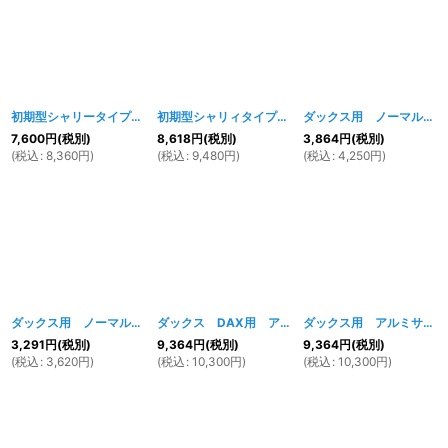
初期型シャリータイプ 鉄カブトフェンダー タイプ２ 未塗装 前後セット
初期型シャリィタイプ 鉄カブトフェンダー タイプ２ メッキ 前後セット
ダックス用 ノーマルタイプメッキフロントフェンダー
[
2
7,600
円
(税別)
8,618
円
(税別)
3,864
円
(税別)
(
税込
:
8,360
円
)
(
税込
:
9,480
円
)
(
税込
:
4,250
円
)
ダックス用 ノーマルタイプメッキリアフェンダー
ダックス DAX用 アルミサブタンク 右側取付用
[
269w
]
ダックス用 アルミサブタンク 左側取付用
[
3,291
円
(税別)
9,364
円
(税別)
9,364
円
(税別)
(
税込
:
3,620
円
)
(
税込
:
10,300
円
)
(
税込
:
10,300
円
)