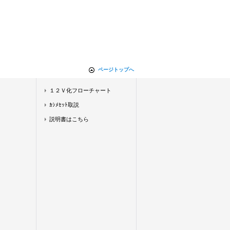
ページトップへ
１２Ｖ化フローチャート
ｶｼﾒｾｯﾄ取説
説明書はこちら