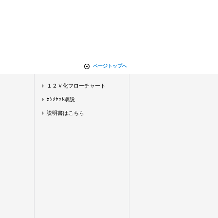
ページトップへ
１２Ｖ化フローチャート
ｶｼﾒｾｯﾄ取説
説明書はこちら